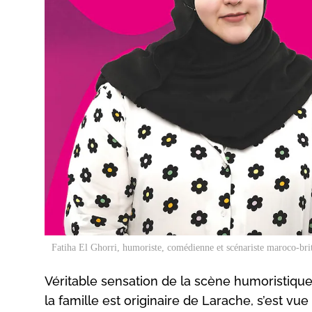
Fatiha El Ghorri, humoriste, comédienne et scénariste maroco-b
Véritable sensation de la scène humoristiqu
la famille est originaire de Larache, s’est vu