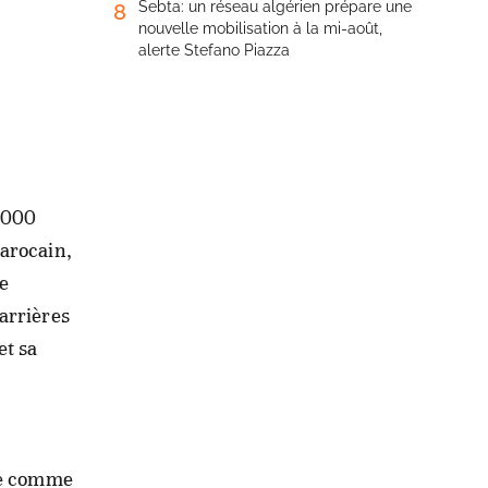
Sebta: un réseau algérien prépare une
8
nouvelle mobilisation à la mi-août,
alerte Stefano Piazza
2.000
marocain,
te
arrières
et sa
née comme