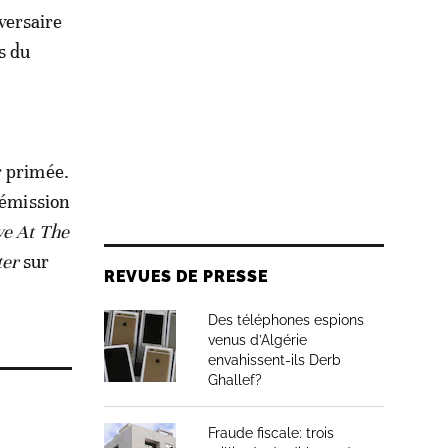
versaire
s du
r primée.
l’émission
ve At The
ter
sur
REVUES DE PRESSE
Des téléphones espions
venus d’Algérie
envahissent-ils Derb
Ghallef?
Fraude fiscale: trois