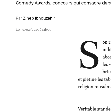
Comedy Awards, concours qui consacre depui
Par
Zineb Ibnouzahir
Le 30/04/2025 à 11h55
S
on r
indi
abon
les 
brit
et piétine les t
religion musulma
Véritable star d