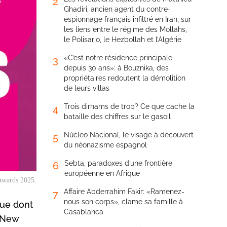
2
Ghadiri, ancien agent du contre-
espionnage français infiltré en Iran, sur
les liens entre le régime des Mollahs,
le Polisario, le Hezbollah et l’Algérie
«C’est notre résidence principale
3
depuis 30 ans»: à Bouznika, des
propriétaires redoutent la démolition
de leurs villas
Trois dirhams de trop? Ce que cache la
4
bataille des chiffres sur le gasoil
Núcleo Nacional, le visage à découvert
5
du néonazisme espagnol
Sebta, paradoxes d’une frontière
6
européenne en Afrique
 Awards 2025.
Affaire Abderrahim Fakir: «Ramenez-
7
nous son corps», clame sa famille à
que dont
Casablanca
C New