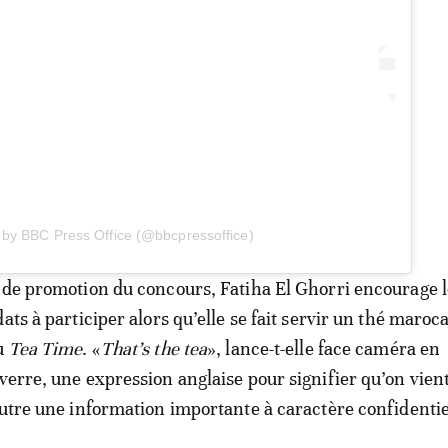
 by BBC Press Office (@bbcpressoffice)
 de promotion du concours, Fatiha El Ghorri encourage l
ats à participer alors qu’elle se fait servir un thé maroc
du
Tea Time
. «
That’s the tea
», lance-t-elle face caméra en
verre, une expression anglaise pour signifier qu’on vien
autre une information importante à caractère confidentie