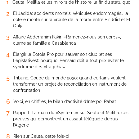
1
Ceuta, Melilla et les miroirs de l’histoire: la fin du statu quo
2
El Jadida: accidents mortels, véhicules endommagés… la
colère monte sur la «route de la mort» entre Bir Jdid et El
Oulja
3
Affaire Abderrahim Fakir: «Ramenez-nous son corps»,
clame sa famille à Casablanca
4
Élargir la Botola Pro pour sauver son club (et ses
Législatives): pourquoi Bensaïd doit à tout prix éviter le
syndrome des «fraqchia»
5
Tribune. Coupe du monde 2030: quand certains veulent
transformer un projet de réconciliation en instrument de
confrontation
6
Voici, en chiffres, le bilan d’activité d’Interpol Rabat
7
Rapport. La main du «Système» sur Sebta et Melilla: ces
preuves qui démontrent un assaut téléguidé depuis
l’Algérie
8
Rien sur Ceuta, cette fois-ci