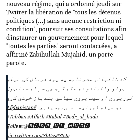
nouveau régime, qui a ordonné jeudi sur
Twitter la libération de "tous les détenus
politiques (...) sans aucune restriction ni
condition", poursuit ses consultations afin
d'instaurer un gouvernement pour lequel
"toutes les parties" seront contactées, a
affirmé Zabihullah Mujahid, un porte-
parole.
⚡د طالبانو مشرتابه په یوه فرمان کې خپلو
ټولو والیانو ته حکم کړی چې سر له سبا ټول
لوړپوړي او ټیټ پوړي سیاسي بندیان خوشي کړي
#Afghanistan
او خپلو کورنیو ته یې وسپاري۔
#Taliban
#Alfath
#Kabul
#Badr_ul_huda
𝕱𝖔𝖑𝖑𝖔𝖜:@🅱🅰🅳🆁_🆄🅻_🅷🆄🅳🅰
pic.twitter.com/ShVssP834a