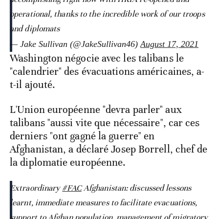
operational, thanks to the incredible work of our troops
and diplomats
— Jake Sullivan (@JakeSullivan46)
August 17, 2021
Washington négocie avec les talibans le
"calendrier" des évacuations américaines, a-
t-il ajouté.
L'Union européenne "devra parler" aux
talibans "aussi vite que nécessaire", car ces
derniers "ont gagné la guerre" en
Afghanistan, a déclaré Josep Borrell, chef de
la diplomatie européenne.
Extraordinary
#FAC
Afghanistan: discussed lessons
learnt, immediate measures to facilitate evacuations,
support to Afghan population, management of migratory