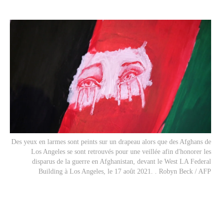
Des yeux en larmes sont peints sur un drapeau alors que des Afghans de
Los Angeles se sont retrouvés pour une veillée afin d'honorer les
disparus de la guerre en Afghanistan, devant le West LA Federal
Building à Los Angeles, le 17 août 2021. . Robyn Beck / AFP