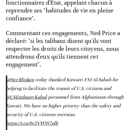
fonctionnaires d'Etat, appelant chacun à
reprendre ses "habitudes de vie en pleine
confiance".
Commentant ces engagements, Ned Price a
déclaré: "si les talibans disent qu'ils vont
respecter les droits de leurs citoyens, nous
attendrons d'eux qu'ils tiennent cet
engagement".
.
@SecBlinken
today thanked Kuwaiti FM Al-Sabah for
helping to facilitate the transit of U.S. citizens and
@USEmbassyKabul
personnel from Afghanistan through
Kuwait. We have no higher priority than the safety and
security of U.S. citizens overseas.
https://t.co/9v5VWW7olb