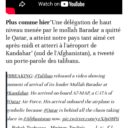
Plus comme hier
"Une délégation de haut
niveau menée par le mollah Baradar a quitté
le Qatar, a atteint notre pays tant aimé cet
après-midi et atterri à l'aéroport de
Kandahar" (sud de l'Afghanistan), a tweeté
un porte-parole des talibans.
#BREAKING
:
#Taliban
released a video showing
moment of arrival of its leader Mullah Baradar at
#Kandahar
. He arrived on-board A7-MAP, a C-17A of
#Qatar
Air Force. His arrival onboard the airplane is
symbolic because
#Qatar
is behind all the chaos taking
place in
#Afghanistan
now.
pic.twitter.com/yzXJp08Pii
— Babak Taghvaee - Μπάπακ Τακβαίε - بابک تقوایی