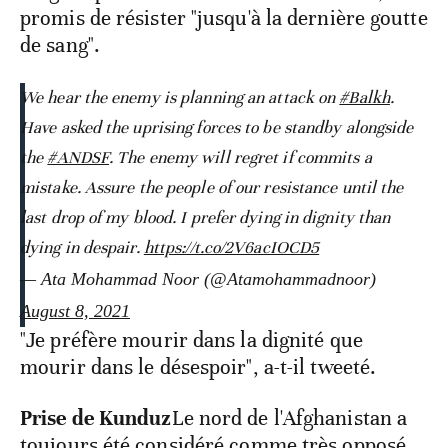
promis de résister "jusqu'à la dernière goutte
de sang".
We hear the enemy is planning an attack on
#Balkh
.
Have asked the uprising forces to be standby alongside
the
#ANDSF
. The enemy will regret if commits a
mistake. Assure the people of our resistance until the
last drop of my blood. I prefer dying in dignity than
dying in despair.
https://t.co/2V6acIOCD5
— Ata Mohammad Noor (@Atamohammadnoor)
August 8, 2021
"Je préfère mourir dans la dignité que
mourir dans le désespoir", a-t-il tweeté.
Prise de Kunduz
Le nord de l'Afghanistan a
toujours été considéré comme très opposé