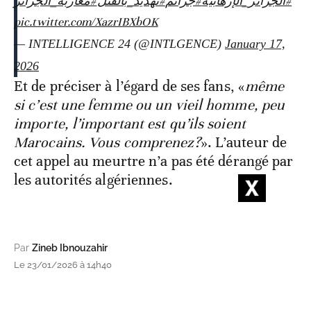
#الجزائر_الإرهابية
#جرائم
#تهديد_بالقتل
#مغاربة_الجزائر
pic.twitter.com/XazrIBXbOK
— INTELLIGENCE 24 (@INTLGENCE)
January 17,
2026
Et de préciser à l’égard de ses fans, «
même
si c’est une femme ou un vieil homme, peu
importe, l’important est qu’ils soient
Marocains. Vous comprenez?
». L’auteur de
cet appel au meurtre n’a pas été dérangé par
les autorités algériennes.
Par
Zineb Ibnouzahir
Le 23/01/2026 à 14h40