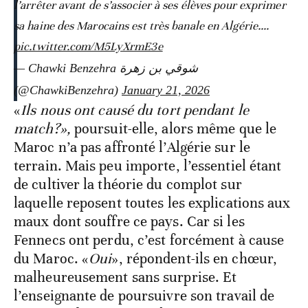
l’arrêter avant de s’associer à ses élèves pour exprimer
sa haine des Marocains est très banale en Algérie.…
pic.twitter.com/M5LyXrmE3e
— Chawki Benzehra شوقي بن زهرة
(@ChawkiBenzehra)
January 21, 2026
«
Ils nous ont causé du tort pendant le
match?»,
poursuit-elle, alors même que le
Maroc n’a pas affronté l’Algérie sur le
terrain. Mais peu importe, l’essentiel étant
de cultiver la théorie du complot sur
laquelle reposent toutes les explications aux
maux dont souffre ce pays. Car si les
Fennecs ont perdu, c’est forcément à cause
du Maroc. «
Oui
», répondent-ils en chœur,
malheureusement sans surprise. Et
l’enseignante de poursuivre son travail de