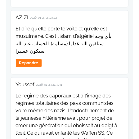
AZIZI
2026-01-23 23:24:22
Et dire qu'elle porte le voile et qu'elle est
musulmane. C'est l'islam d'algérie! بأي وجه
ستلقين الله غدا يا (مسلمة). الحساب عند الله
سيكون عسيرا
Répondre
Youssef
2026-01-23 21:31:41
Le régime des caporaux est à l'image des
régimes totalitaires des pays communistes
voire même des nazis. L'endoctrinement de
la jeunesse hitlérienne avait pour projet de
créer une génération qui obéissait au doigt à
l'œil. Ce qui avait enfanté les Waffen SS. Ce