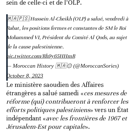
sein de celle-ci et de l’OLP.
🇲🇦🇵🇸|Hussein Al-Cheikh (OLP) a salué, vendredi à
Rabat, les positions fermes et constantes de SM le Roi
Mohammed VI, Président du Comité Al Qods, au sujet
de la cause palestinienne.
pic.twitter.com/Rh9y65HHmR
— Moroccan History 🇲🇦۞ (@MoroccanSories)
October 8, 2023
Le ministère saoudien des Affaires
étrangères a salué samedi «
ces mesures de
réforme (qui) contribueront à renforcer les
efforts politiques palestiniens
» vers un État
indépendant «
avec les frontières de 1967 et
Jérusalem-Est pour capitale
».