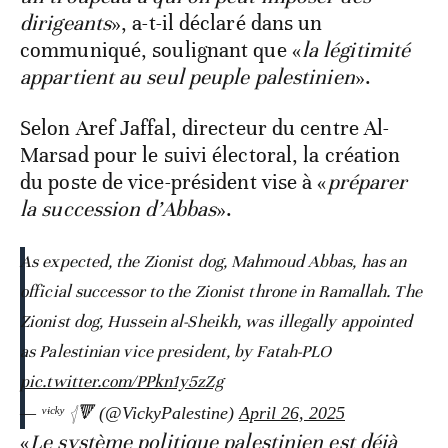
dirigeants
», a-t-il déclaré dans un
communiqué, soulignant que «
la légitimité
appartient au seul peuple palestinien
».
Selon Aref Jaffal, directeur du centre Al-
Marsad pour le suivi électoral, la création
du poste de vice-président vise à «
préparer
la succession d’Abbas
».
As expected, the Zionist dog, Mahmoud Abbas, has an
official successor to the Zionist throne in Ramallah. The
Zionist dog, Hussein al-Sheikh, was illegally appointed
as Palestinian vice president, by Fatah-PLO
pic.twitter.com/PPkn1y5zZg
— ᵛᶤᶜᵏʸ 𓂆🔻 (@VickyPalestine)
April 26, 2025
«
Le système politique palestinien est déjà