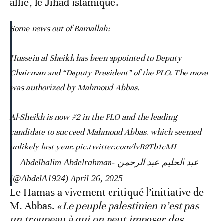
allié, le Jihad islamique.
Some news out of Ramallah:
Hussein al Sheikh has been appointed to Deputy
Chairman and “Deputy President” of the PLO. The move
was authorized by Mahmoud Abbas.
Al-Sheikh is now #2 in the PLO and the leading
candidate to succeed Mahmoud Abbas, which seemed
unlikely last year.
pic.twitter.com/lvR9Tb1cMI
— Abdelhalim Abdelrahman- عبد الحليم عبد الرحمن
(@AbdelA1924)
April 26, 2025
Le Hamas a vivement critiqué l’initiative de
M. Abbas. «
Le peuple palestinien n’est pas
un troupeau à qui on peut imposer des