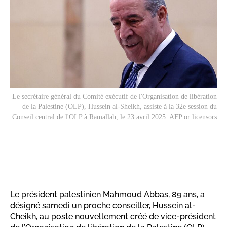
Le secrétaire général du Comité exécutif de l'Organisation de libération
de la Palestine (OLP), Hussein al-Sheikh, assiste à la 32e session du
Conseil central de l'OLP à Ramallah, le 23 avril 2025. AFP or licensors
Le président palestinien Mahmoud Abbas, 89 ans, a
désigné samedi un proche conseiller, Hussein al-
Cheikh, au poste nouvellement créé de vice-président