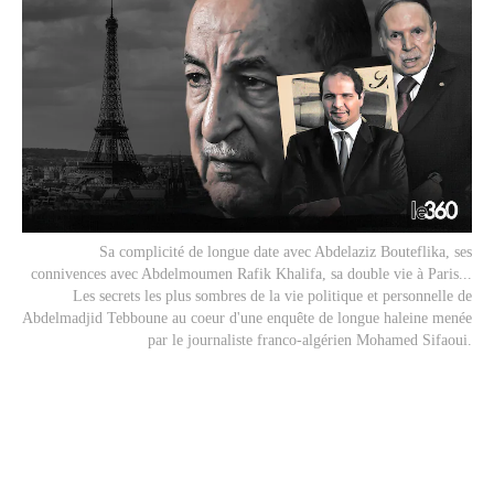
Sa complicité de longue date avec Abdelaziz Bouteflika, ses
connivences avec Abdelmoumen Rafik Khalifa, sa double vie à Paris...
Les secrets les plus sombres de la vie politique et personnelle de
Abdelmadjid Tebboune au coeur d'une enquête de longue haleine menée
par le journaliste franco-algérien Mohamed Sifaoui.