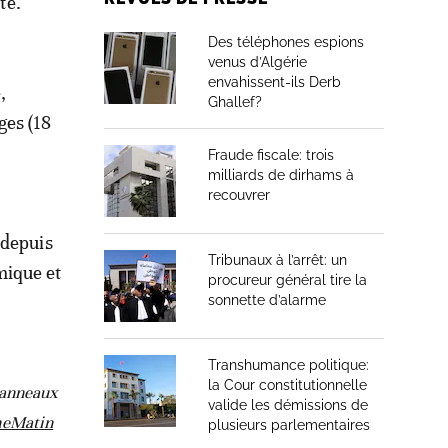
te.
Des téléphones espions
venus d’Algérie
envahissent-ils Derb
,
Ghallef?
ges (18
Fraude fiscale: trois
milliards de dirhams à
recouvrer
 depuis
Tribunaux à l’arrêt: un
mique et
procureur général tire la
sonnette d’alarme
Transhumance politique:
la Cour constitutionnelle
 panneaux
valide les démissions de
neMatin
plusieurs parlementaires