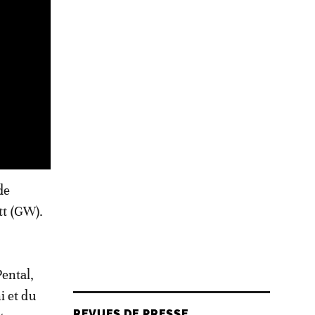
de
tt (GW).
ental,
i et du
REVUES DE PRESSE