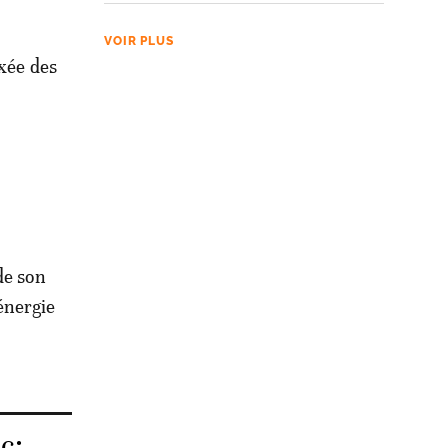
VOIR PLUS
ixée des
de son
énergie
c: