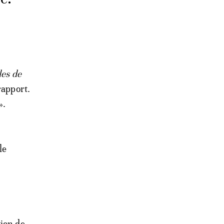
les de
rapport.
».
le
tion de