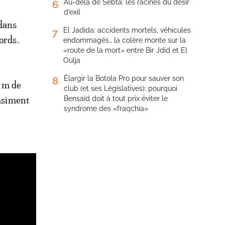
Au-delà de Sebta: les racines du désir
6
d’exil
dans
El Jadida: accidents mortels, véhicules
7
cords.
endommagés… la colère monte sur la
«route de la mort» entre Bir Jdid et El
Oulja
Élargir la Botola Pro pour sauver son
8
 m de
club (et ses Législatives): pourquoi
uasiment
Bensaïd doit à tout prix éviter le
syndrome des «fraqchia»