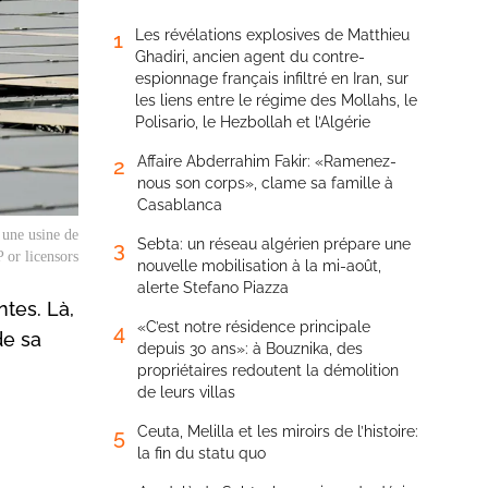
Les révélations explosives de Matthieu
1
Ghadiri, ancien agent du contre-
espionnage français infiltré en Iran, sur
les liens entre le régime des Mollahs, le
Polisario, le Hezbollah et l’Algérie
Affaire Abderrahim Fakir: «Ramenez-
2
nous son corps», clame sa famille à
Casablanca
 une usine de
Sebta: un réseau algérien prépare une
3
 or licensors
nouvelle mobilisation à la mi-août,
alerte Stefano Piazza
ntes. Là,
«C’est notre résidence principale
4
de sa
depuis 30 ans»: à Bouznika, des
propriétaires redoutent la démolition
de leurs villas
Ceuta, Melilla et les miroirs de l’histoire:
5
la fin du statu quo