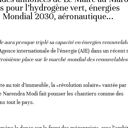
s pour l’hydrogène vert, énergies
e, Mondial 2030, aéronautique...
nde aura presque triplé sa capacité en énergies renouvelab
l’Agence internationale de l’énergie (AIE) dans un récent 
 troisième place sur le marché mondial des renouvelables
e au toit d’immeuble, la «révolution solaire» vantée par 
e Narendra Modi fait pousser les chantiers comme des
s tout le pays.
mène la danse sur le front des mégaprojets, avec l’ambi