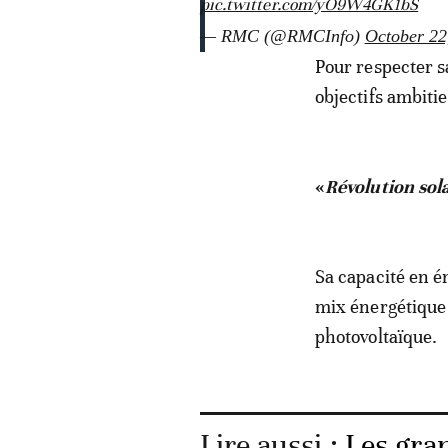
pic.twitter.com/yO9W4GK1bS
— RMC (@RMCInfo)
October 22
Pour respecter s
objectifs ambiti
«
Révolution sol
Sa capacité en é
mix énergétique
photovoltaïque.
Lire aussi :
Les gra