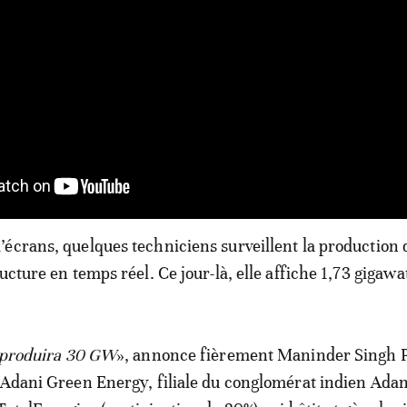
écrans, quelques techniciens surveillent la production 
ucture en temps réel. Ce jour-là, elle affiche 1,73 gigawa
e produira 30 GW
», annonce fièrement Maninder Singh P
’Adani Green Energy, filiale du conglomérat indien Adan