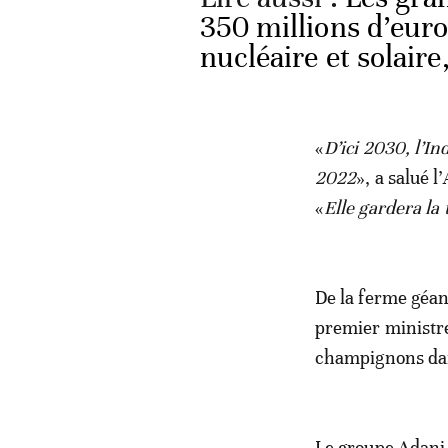
350 millions d’euro
nucléaire et solair
«
D’ici 2030, l’I
2022
», a salué 
«
Elle gardera la
De la ferme géant
premier ministr
champignons dan
Le groupe Adani 