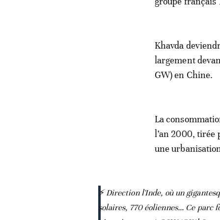
groupe français T
Khavda deviendra
largement devan
GW) en Chine.
La consommation 
l’an 2000, tiré
une urbanisation
⚡ Direction l'Inde, où un gigantesq
solaires, 770 éoliennes... Ce parc 