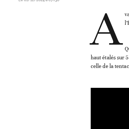
A
v
l’
Q
haut étalés sur 
celle de la tent