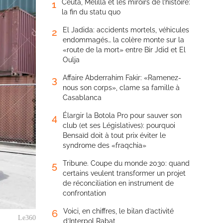
Ceuta, Melilla et les miroirs de l’histoire:
1
la fin du statu quo
El Jadida: accidents mortels, véhicules
2
endommagés… la colère monte sur la
«route de la mort» entre Bir Jdid et El
Oulja
Affaire Abderrahim Fakir: «Ramenez-
3
nous son corps», clame sa famille à
Casablanca
Élargir la Botola Pro pour sauver son
4
club (et ses Législatives): pourquoi
Bensaïd doit à tout prix éviter le
syndrome des «fraqchia»
Tribune. Coupe du monde 2030: quand
5
certains veulent transformer un projet
de réconciliation en instrument de
confrontation
Voici, en chiffres, le bilan d’activité
6
Le360
d’Interpol Rabat