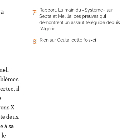
Rapport. La main du «Système» sur
7
va
Sebta et Melilla: ces preuves qui
démontrent un assaut téléguidé depuis
l’Algérie
Rien sur Ceuta, cette fois-ci
8
nel.
roblèmes
ertec, il
e
yons X
rte deux
e à sa
 le