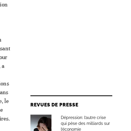
tion
n
ssant
pour
 a
ions
dans
, le
REVUES DE PRESSE
de
ires.
Dépression: l’autre crise
qui pèse des milliards sur
l’économie