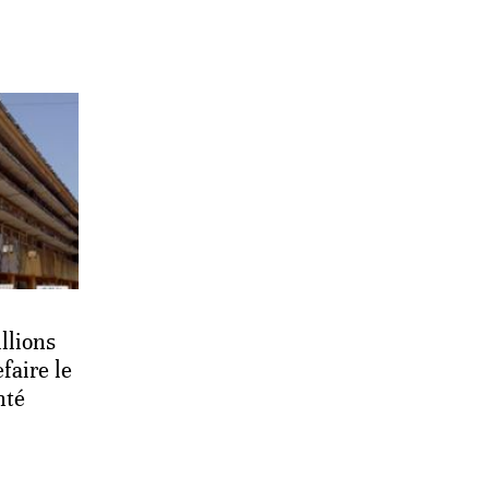
llions
faire le
nté