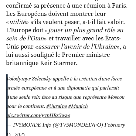
confirmé sa présence à une réunion à Paris.
Les Européens doivent montrer leur
«
utilité
» s’ils veulent peser, a-t-il fait valoir.
L’Europe doit «
jouer un plus grand rôle au
sein de l’Otan
» et travailler avec les États-
Unis pour «
assurer l’avenir de l’Ukraine
», a
lui aussi souligné le Premier ministre
britannique Keir Starmer.
Volodymyr Zelensky appelle à la création d'une force
armée européenne et à une diplomatie qui parlerait
d'une seule voix face au risque que représente Moscou
pour le continent.
#Ukraine
#Munich
pic.twitter.com/yvhHRs5was
— TV5MONDE Info (@TV5MONDEINFO)
February
15, 2025