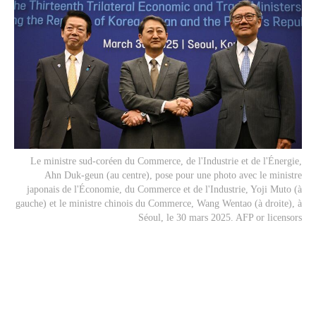
Le ministre sud-coréen du Commerce, de l'Industrie et de l'Énergie,
Ahn Duk-geun (au centre), pose pour une photo avec le ministre
japonais de l'Économie, du Commerce et de l'Industrie, Yoji Muto (à
gauche) et le ministre chinois du Commerce, Wang Wentao (à droite), à
Séoul, le 30 mars 2025. AFP or licensors