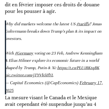
dit en février imposer ces droits de douane
pour les pousser à agir.
Why did markets welcome the latest US
#tariffs
? Jonas
Goltermann breaks down Trump’s plan & its impact on
investors.
With
#Germany
voting on 23 Feb, Andrew Kenningham
& Elias Hilmer explore its economic future in a world
shaped by Trump, Putin & Xi:
https://t.co/PLUiRKtqBK
pic.twitter.com/jTYVb5IfYL
— Capital Economics (@CapEconomics)
February 17,
2025
La mesure visant le Canada et le Mexique
avait cependant été suspendue jusqu’au 4