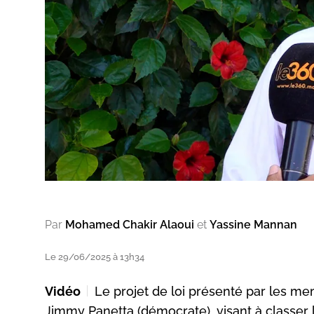
Par
Mohamed Chakir Alaoui
et
Yassine Mannan
Le 29/06/2025 à 13h34
Vidéo
Le projet de loi présenté par les m
Jimmy Panetta (démocrate), visant à classer l