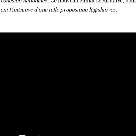
e cohésion nationale
». Ce nouveau climat sécuritaire, pours
nt l’initiative d’une telle proposition législative
».