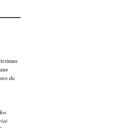
victimes
 une
stes du
des
rité