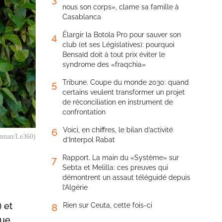
nous son corps», clame sa famille à
Casablanca
Élargir la Botola Pro pour sauver son
4
club (et ses Législatives): pourquoi
Bensaïd doit à tout prix éviter le
syndrome des «fraqchia»
Tribune. Coupe du monde 2030: quand
5
certains veulent transformer un projet
de réconciliation en instrument de
confrontation
Voici, en chiffres, le bilan d’activité
6
annan/Le360)
d’Interpol Rabat
Rapport. La main du «Système» sur
7
Sebta et Melilla: ces preuves qui
démontrent un assaut téléguidé depuis
l’Algérie
 et
Rien sur Ceuta, cette fois-ci
8
que