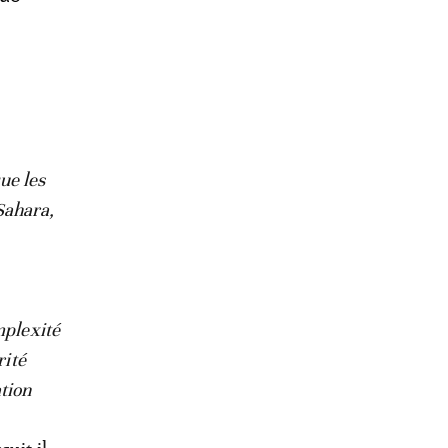
e
ue les
Sahara,
mplexité
rité
tion