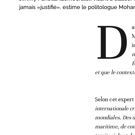
jamais «justifié», estime le politologue Mo
D
a
M
i
n
É
et que le contex
Selon cet expert 
internationale cr
mondiales. Des d
maritime, de comm