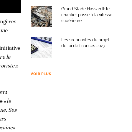
Grand Stade Hassan II: le
chantier passe à la vitesse
angères
supérieure
 une
Les six priorités du projet
de loi de finances 2027
nitiative
re le
oriste.
»
VOIR PLUS
enu
e «
le
ne. Ses
urs
ocaine
».