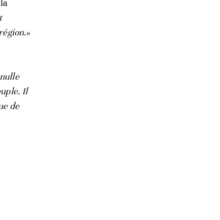
 la
t
région.
»
nulle
uple. Il
ue de