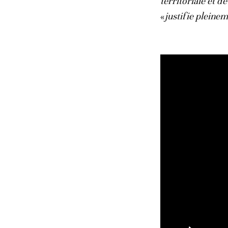
territoriale et d
«
justifie pleineme