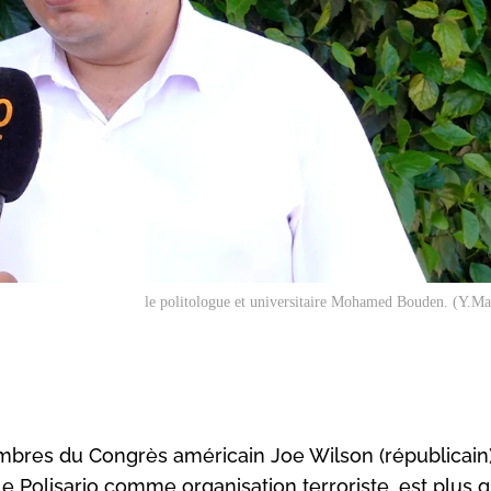
le politologue et universitaire Mohamed Bouden. (Y.M
embres du Congrès américain Joe Wilson (républicain)
e Polisario comme organisation terroriste, est plus 