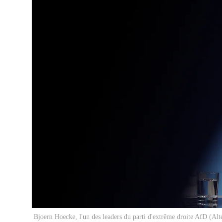
Bjoern Hoecke, l'un des leaders du parti d'extrême droite AfD (Alte