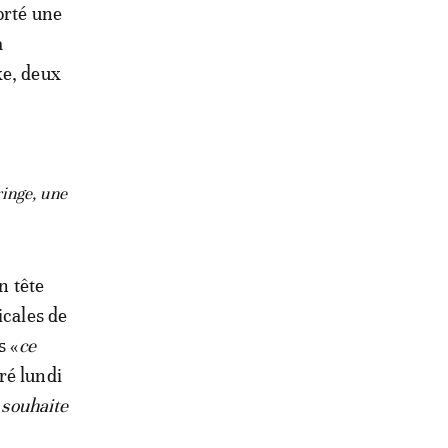
orté une
a
xe, deux
ringe, une
n tête
icales de
s «
ce
uré lundi
 souhaite