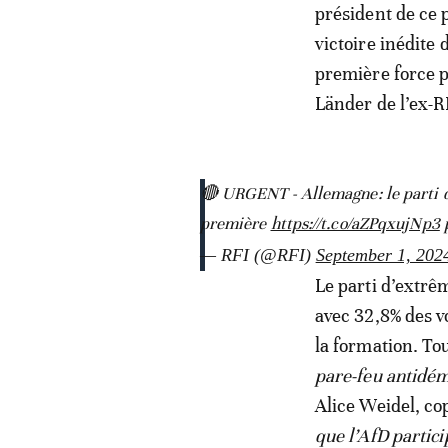
président de ce 
victoire inédite
première force p
Länder de l’ex-
🔴 URGENT - Allemagne: le parti d
première
https://t.co/aZPqxujNp3
— RFI (@RFI)
September 1, 202
Le parti d’extrêm
avec 32,8% des v
la formation. Tou
pare-feu antidém
Alice Weidel, co
que l’AfD partic