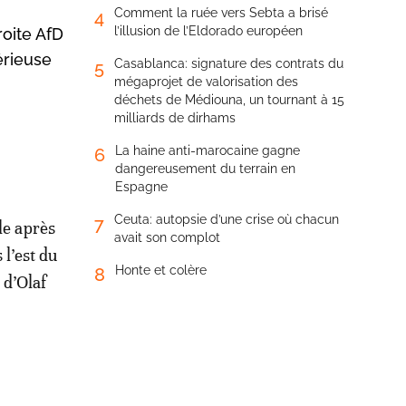
Comment la ruée vers Sebta a brisé
4
l’illusion de l’Eldorado européen
roite AfD
érieuse
Casablanca: signature des contrats du
5
mégaprojet de valorisation des
déchets de Médiouna, un tournant à 15
milliards de dirhams
La haine anti-marocaine gagne
6
dangereusement du terrain en
Espagne
Ceuta: autopsie d’une crise où chacun
7
le après
avait son complot
 l’est du
Honte et colère
8
 d’Olaf