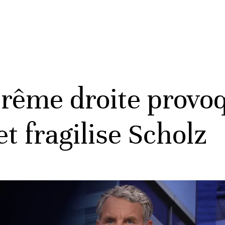
trême droite provo
 et fragilise Scholz