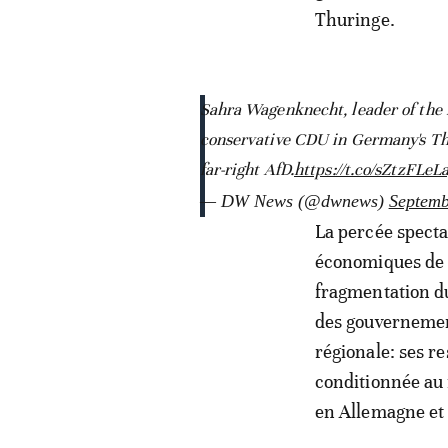
Thuringe.
Sahra Wagenknecht, leader of the l
conservative CDU in Germany's Thur
far-right AfD.
https://t.co/sZtzFLeL
— DW News (@dwnews)
Septemb
La percée specta
économiques de g
fragmentation du
des gouvernement
régionale: ses r
conditionnée au
en Allemagne et 