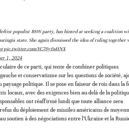
eftist populist BSW party, has hinted at seeking a coalition wi
ingia state. She again dismissed the idea of ruling together 
ag
pic.twitter.com/YC76y6sHNX
er 1, 2024
culaire de ce parti, qui tente de combiner politiques
auche et conservatisme sur les questions de société, ajo
 paysage politique. Il se pose en faiseur de rois dans la 
s locaux, avec des exigences bien au-delà de la politiq
esponsables ont réaffirmé lundi que toute alliance sera
 refus du déploiement de missiles américains de moyenn
au soutien à des négociations entre l’Ukraine et la Russi