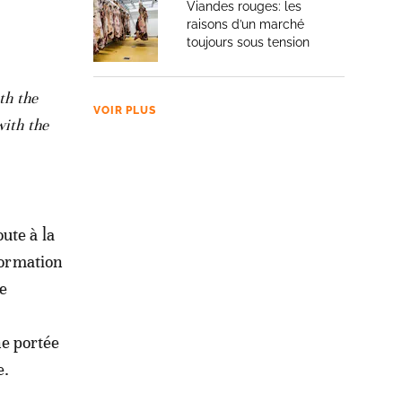
Viandes rouges: les
raisons d’un marché
toujours sous tension
th the
VOIR PLUS
with the
ute à la
formation
ue
e portée
e.