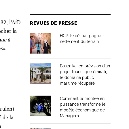
932, l’AfD
REVUES DE PRESSE
êcher la
HCP: le célibat gagne
que à
nettement du terrain
es
».
Bouznika: en prévision d’un
projet touristique émirati,
le domaine public
maritime récupéré
Comment la montée en
t
puissance transforme le
irulent
modèle économique de
Managem
 de la
n