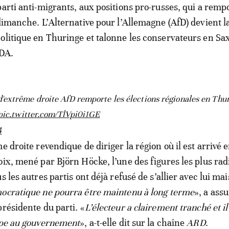
parti anti-migrants, aux positions pro-russes, qui a remp
 dimanche. L’Alternative pour l’Allemagne (AfD) devient l
olitique en Thuringe et talonne les conservateurs en Sa
RDA.
'extrême droite AfD remporte les élections régionales en Thu
pic.twitter.com/TlVpi0i1GE
4
e droite revendique de diriger la région où il est arrivé e
oix, mené par Björn Höcke, l’une des figures les plus rad
s les autres partis ont déjà refusé de s’allier avec lui mai
ocratique ne pourra être maintenu à long terme
», a ass
présidente du parti. «
L’électeur a clairement tranché et il
ipe au gouvernement
», a-t-elle dit sur la chaîne
ARD
.