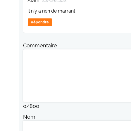
Alami
2023-02-12 11:56:29
Il n'y a rien de marrant
Répondre
Commentaire
0
/
800
Nom