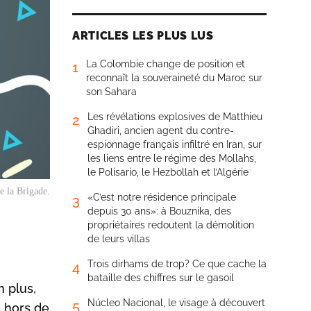
ARTICLES LES PLUS LUS
La Colombie change de position et
1
reconnaît la souveraineté du Maroc sur
son Sahara
Les révélations explosives de Matthieu
2
Ghadiri, ancien agent du contre-
espionnage français infiltré en Iran, sur
les liens entre le régime des Mollahs,
le Polisario, le Hezbollah et l’Algérie
e la Brigade.
«C’est notre résidence principale
3
depuis 30 ans»: à Bouznika, des
propriétaires redoutent la démolition
de leurs villas
Trois dirhams de trop? Ce que cache la
4
bataille des chiffres sur le gasoil
n plus,
Núcleo Nacional, le visage à découvert
5
u hors de