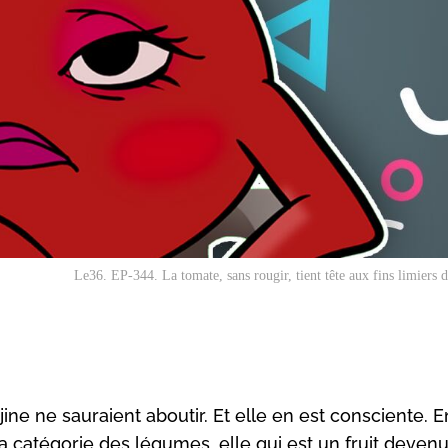
Le36. EP-344. La tomate, sans rougir, tient tête aux fins limiers d
ine ne sauraient aboutir. Et elle en est consciente. E
 catégorie des légumes, elle qui est un fruit deven