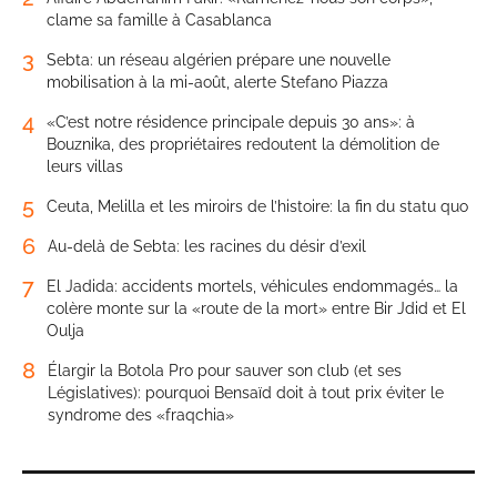
clame sa famille à Casablanca
3
Sebta: un réseau algérien prépare une nouvelle
mobilisation à la mi-août, alerte Stefano Piazza
4
«C’est notre résidence principale depuis 30 ans»: à
Bouznika, des propriétaires redoutent la démolition de
leurs villas
5
Ceuta, Melilla et les miroirs de l’histoire: la fin du statu quo
6
Au-delà de Sebta: les racines du désir d’exil
7
El Jadida: accidents mortels, véhicules endommagés… la
colère monte sur la «route de la mort» entre Bir Jdid et El
Oulja
8
Élargir la Botola Pro pour sauver son club (et ses
Législatives): pourquoi Bensaïd doit à tout prix éviter le
syndrome des «fraqchia»