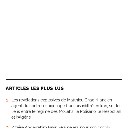
ARTICLES LES PLUS LUS
1
Les révélations explosives de Matthieu Ghadiri, ancien
agent du contre-espionnage français infiltré en Iran, sur les
liens entre le régime des Mollahs, le Polisario, le Hezbollah
et l’Algérie
2
Affaire Abderrahim Fakir: «Ramenez-nous son corps»,