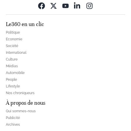
Opens in new wi
Le360 en un clic
Politique
Economie
Société
International
Culture
Médias
Automobile
People
Lifestyle
Nos chroniqueurs
À propos de nous
Qui sommes-nous
Publicité
Archives