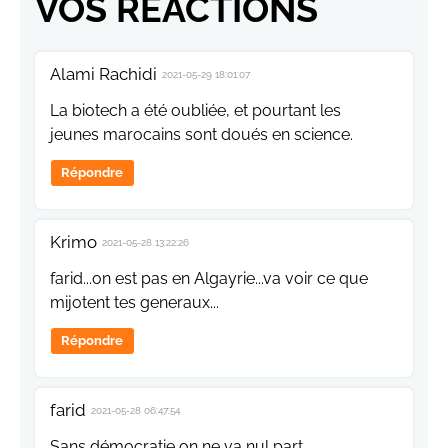
VOS RÉACTIONS
Alami Rachidi
2021-05-29 18:01:07
La biotech a été oubliée, et pourtant les
jeunes marocains sont doués en science.
Répondre
Krimo
2021-05-28 13:22:26
farid...on est pas en Algayrie...va voir ce que
mijotent tes generaux...
Répondre
farid
2021-05-28 06:47:54
Sans démocratie on ne va nul part.