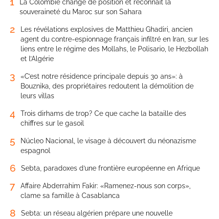
1
La Colombie change de position et reconnaît la
souveraineté du Maroc sur son Sahara
2
Les révélations explosives de Matthieu Ghadiri, ancien
agent du contre-espionnage français infiltré en Iran, sur les
liens entre le régime des Mollahs, le Polisario, le Hezbollah
et l’Algérie
3
«C’est notre résidence principale depuis 30 ans»: à
Bouznika, des propriétaires redoutent la démolition de
leurs villas
4
Trois dirhams de trop? Ce que cache la bataille des
chiffres sur le gasoil
5
Núcleo Nacional, le visage à découvert du néonazisme
espagnol
6
Sebta, paradoxes d’une frontière européenne en Afrique
7
Affaire Abderrahim Fakir: «Ramenez-nous son corps»,
clame sa famille à Casablanca
8
Sebta: un réseau algérien prépare une nouvelle