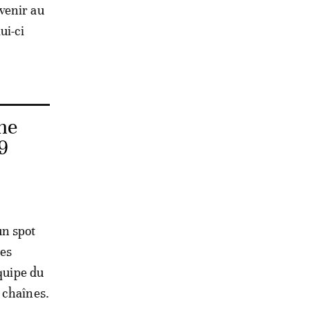
venir au
ui-ci
ne
9
n spot
les
équipe du
 chaînes.