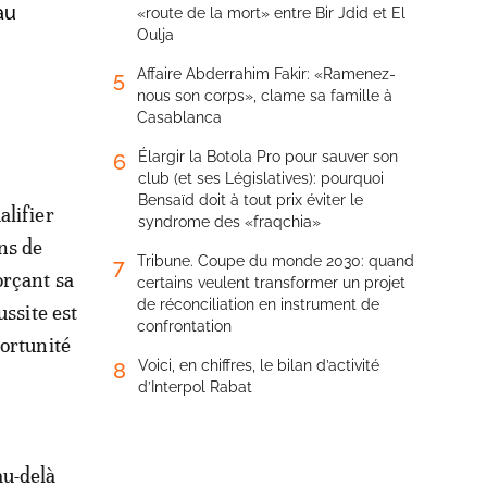
au
«route de la mort» entre Bir Jdid et El
Oulja
Affaire Abderrahim Fakir: «Ramenez-
5
nous son corps», clame sa famille à
Casablanca
Élargir la Botola Pro pour sauver son
6
club (et ses Législatives): pourquoi
Bensaïd doit à tout prix éviter le
alifier
syndrome des «fraqchia»
ns de
Tribune. Coupe du monde 2030: quand
7
orçant sa
certains veulent transformer un projet
de réconciliation en instrument de
ussite est
confrontation
portunité
Voici, en chiffres, le bilan d’activité
8
d’Interpol Rabat
au-delà