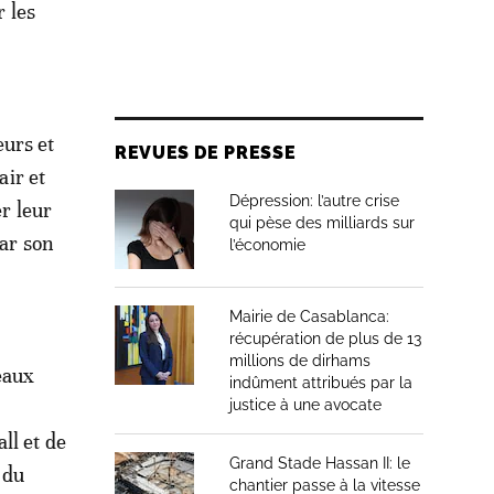
 les
eurs et
REVUES DE PRESSE
ir et
Dépression: l’autre crise
er leur
qui pèse des milliards sur
par son
l’économie
Mairie de Casablanca:
récupération de plus de 13
millions de dirhams
eaux
indûment attribués par la
justice à une avocate
ll et de
Grand Stade Hassan II: le
 du
chantier passe à la vitesse