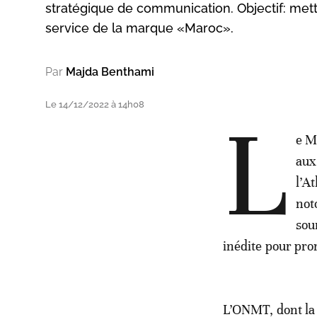
stratégique de communication. Objectif: mettr
service de la marque «Maroc».
Par
Majda Benthami
Le 14/12/2022 à 14h08
L
e M
aux
l’A
not
sou
inédite pour pr
L’ONMT, dont la