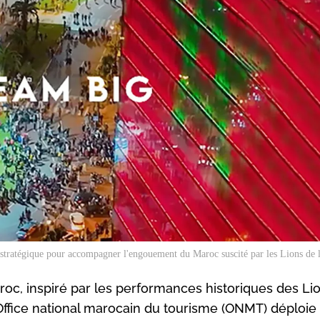
tratégique pour accompagner l'engouement du Maroc suscité par les Lions de 
c, inspiré par les performances historiques des Li
’Office national marocain du tourisme (ONMT) déploie