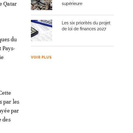
ce Qatar
supérieure
Les six priorités du projet
de loi de finances 2027
iques du
t Pays-
ie
VOIR PLUS
Cette
s par les
layée par
e des