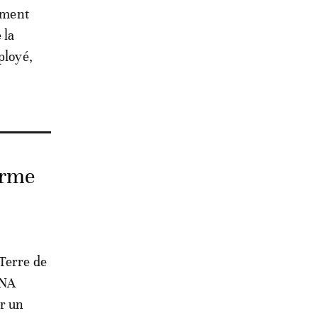
uement
 la
ployé,
irme
 Terre de
ENA
ur un