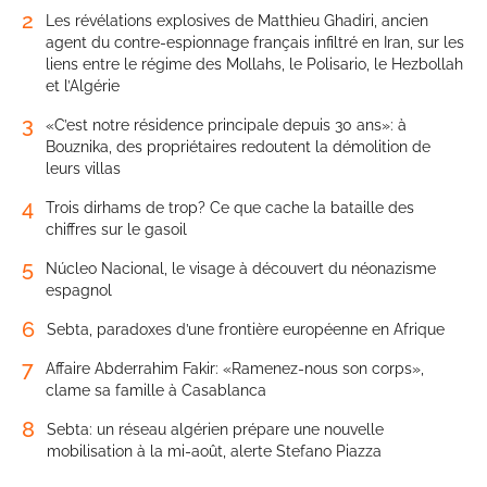
2
Les révélations explosives de Matthieu Ghadiri, ancien
agent du contre-espionnage français infiltré en Iran, sur les
liens entre le régime des Mollahs, le Polisario, le Hezbollah
et l’Algérie
3
«C’est notre résidence principale depuis 30 ans»: à
Bouznika, des propriétaires redoutent la démolition de
leurs villas
4
Trois dirhams de trop? Ce que cache la bataille des
chiffres sur le gasoil
5
Núcleo Nacional, le visage à découvert du néonazisme
espagnol
6
Sebta, paradoxes d’une frontière européenne en Afrique
7
Affaire Abderrahim Fakir: «Ramenez-nous son corps»,
clame sa famille à Casablanca
8
Sebta: un réseau algérien prépare une nouvelle
mobilisation à la mi-août, alerte Stefano Piazza