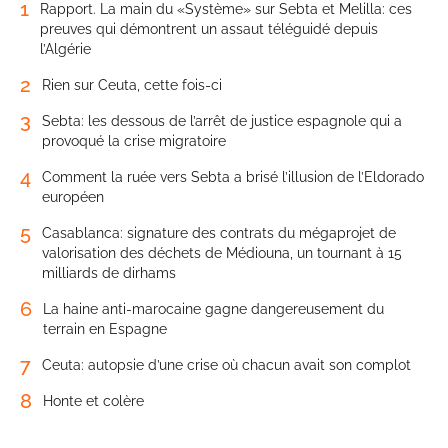
1
Rapport. La main du «Système» sur Sebta et Melilla: ces
preuves qui démontrent un assaut téléguidé depuis
l’Algérie
2
Rien sur Ceuta, cette fois-ci
3
Sebta: les dessous de l’arrêt de justice espagnole qui a
provoqué la crise migratoire
4
Comment la ruée vers Sebta a brisé l’illusion de l’Eldorado
européen
5
Casablanca: signature des contrats du mégaprojet de
valorisation des déchets de Médiouna, un tournant à 15
milliards de dirhams
6
La haine anti-marocaine gagne dangereusement du
terrain en Espagne
7
Ceuta: autopsie d’une crise où chacun avait son complot
8
Honte et colère