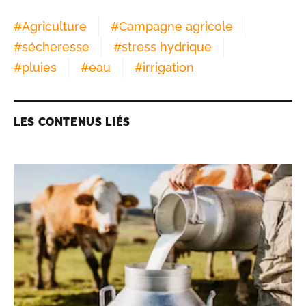
#
Agriculture
#
Campagne agricole
#
sécheresse
#
stress hydrique
#
pluies
#
eau
#
irrigation
LES CONTENUS LIÉS