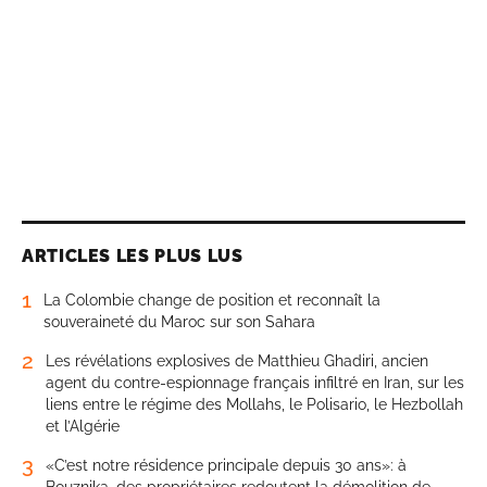
ARTICLES LES PLUS LUS
1
La Colombie change de position et reconnaît la
souveraineté du Maroc sur son Sahara
2
Les révélations explosives de Matthieu Ghadiri, ancien
agent du contre-espionnage français infiltré en Iran, sur les
liens entre le régime des Mollahs, le Polisario, le Hezbollah
et l’Algérie
3
«C’est notre résidence principale depuis 30 ans»: à
Bouznika, des propriétaires redoutent la démolition de