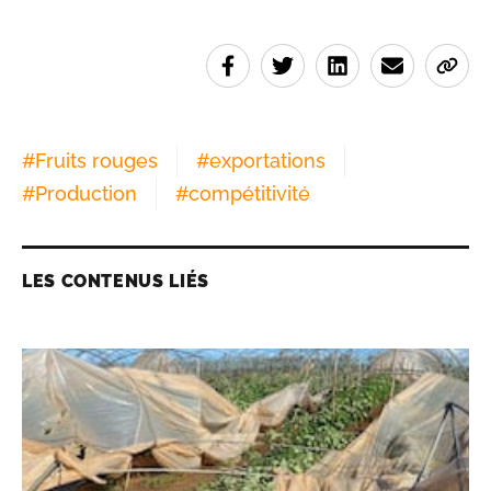
#
Fruits rouges
#
exportations
#
Production
#
compétitivité
LES CONTENUS LIÉS