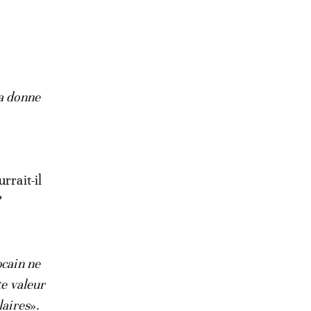
la donne
rrait-il
?
cain ne
te valeur
laires
».