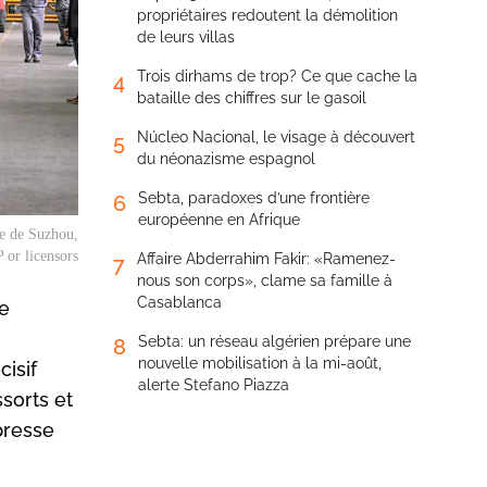
propriétaires redoutent la démolition
de leurs villas
Trois dirhams de trop? Ce que cache la
4
bataille des chiffres sur le gasoil
Núcleo Nacional, le visage à découvert
5
du néonazisme espagnol
Sebta, paradoxes d’une frontière
6
européenne en Afrique
ne de Suzhou,
 or licensors
Affaire Abderrahim Fakir: «Ramenez-
7
nous son corps», clame sa famille à
Casablanca
se
Sebta: un réseau algérien prépare une
8
nouvelle mobilisation à la mi-août,
isif
alerte Stefano Piazza
sorts et
presse