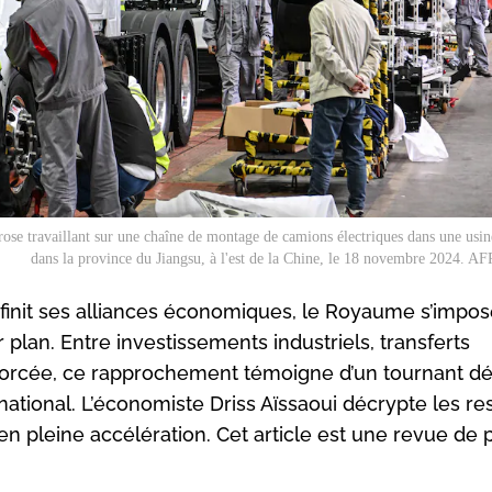
rose travaillant sur une chaîne de montage de camions électriques dans une usi
dans la province du Jiangsu, à l'est de la Chine, le 18 novembre 2024. AFP
éfinit ses alliances économiques, le Royaume s’impo
lan. Entre investissements industriels, transferts
forcée, ce rapprochement témoigne d’un tournant déc
ational. L’économiste Driss Aïssaoui décrypte les res
en pleine accélération. Cet article est une revue de 