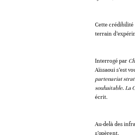
Cette crédibilit
terrain d’expéri
Interrogé par
Ch
Aïssaoui s’est vo
partenariat str
souhaitable. La C
écrit.
Au-delà des infr
s’opèrent.