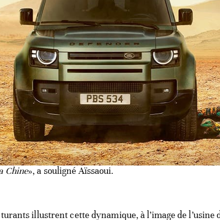
 structures économiques et industrielles aux exigences de
e qui attire naturellement les investisseurs chinois
», a-t-i
hinoises se déploient sur tout le territoire, de Casablanc
nt par Rabat ou Agadir.
épasse aujourd’hui le seul champ économique. Elle s’éte
mique et culturel, avec une ouverture croissante de la j
a Chine
», a souligné Aïssaoui.
turants illustrent cette dynamique, à l’image de l’usine 