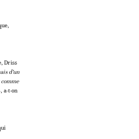
que,
, Driss
ais d’un
nt comme
», a-t-on
qui