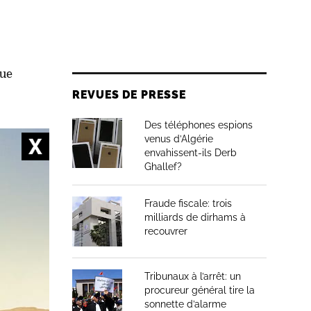
que
REVUES DE PRESSE
Des téléphones espions
venus d’Algérie
envahissent-ils Derb
 approche
Ghallef?
Fraude fiscale: trois
milliards de dirhams à
recouvrer
d’atouts
Tribunaux à l’arrêt: un
rs comme
procureur général tire la
 Le Maroc
sonnette d’alarme