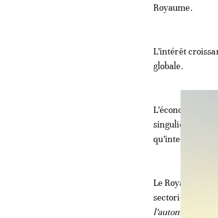
Royaume.
L’intérêt croiss
globale.
L’économiste rap
singulière sur le
qu’international
Le Royaume, de s
sectoriels consid
l’automobile, l’