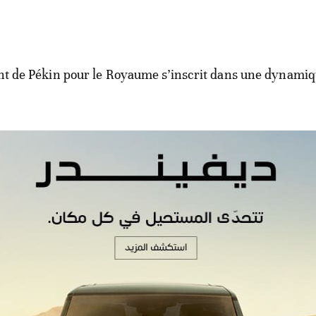
ant de Pékin pour le Royaume s’inscrit dans une dynami
pelle que la Chine adopte depuis plusieurs années une
s plans économique et social, tant à l’échelle locale,
e.
on côté, bénéficie d’une position géopolitique stable et 
érables: «
il suffit de regarder le dynamisme de secteu
aéronautique, la pharmacie ou encore les infrastructures.