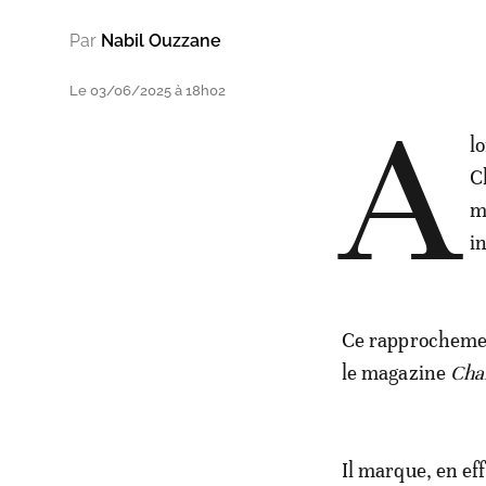
Par
Nabil Ouzzane
Le 03/06/2025 à 18h02
A
l
C
m
i
Ce rapprochement
le magazine
Cha
Il marque, en ef