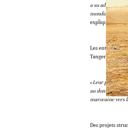
a su adapter ses
mondialisation, c
expliqué.
Les entreprises c
Tanger, en passa
«
Leur présence d
au domaine acadé
marocaine vers l
Des projets struc