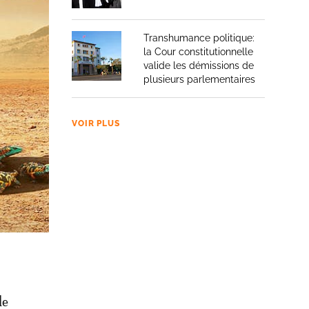
 la
l
Transhumance politique:
la Cour constitutionnelle
valide les démissions de
plusieurs parlementaires
a à
VOIR PLUS
nd aussi
eunesse
de