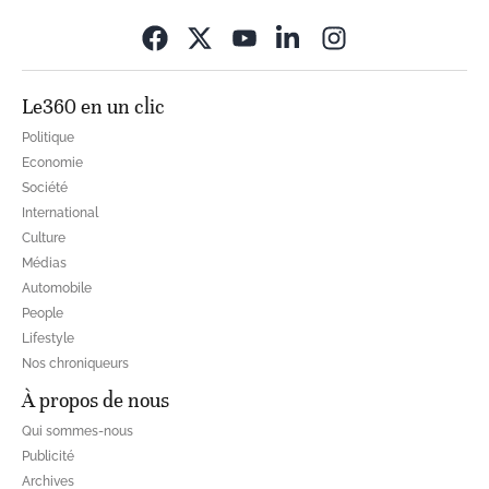
Opens in new wi
Le360 en un clic
Politique
Economie
Société
International
Culture
Médias
Automobile
People
Lifestyle
Nos chroniqueurs
À propos de nous
Qui sommes-nous
Publicité
Archives