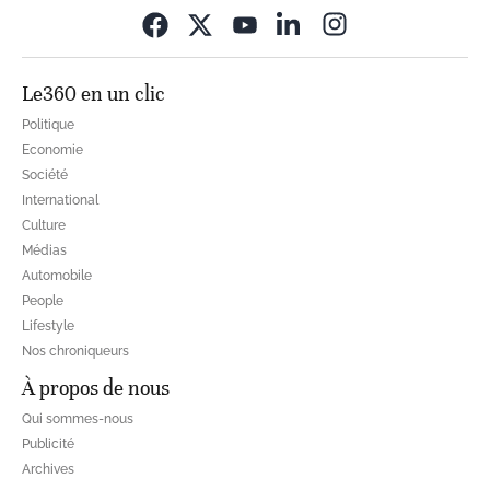
Opens in new wi
Le360 en un clic
Politique
Economie
Société
International
Culture
Médias
Automobile
People
Lifestyle
Nos chroniqueurs
À propos de nous
Qui sommes-nous
Publicité
Archives