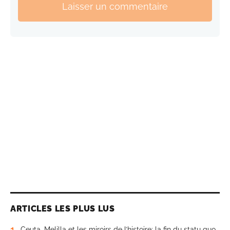
Laisser un commentaire
ARTICLES LES PLUS LUS
1
Ceuta, Melilla et les miroirs de l’histoire: la fin du statu quo