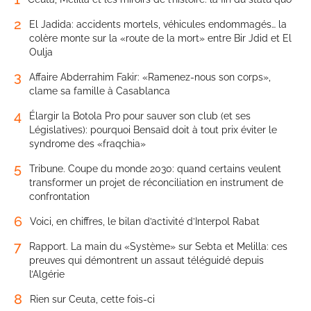
2
El Jadida: accidents mortels, véhicules endommagés… la
colère monte sur la «route de la mort» entre Bir Jdid et El
Oulja
3
Affaire Abderrahim Fakir: «Ramenez-nous son corps»,
clame sa famille à Casablanca
4
Élargir la Botola Pro pour sauver son club (et ses
Législatives): pourquoi Bensaïd doit à tout prix éviter le
syndrome des «fraqchia»
5
Tribune. Coupe du monde 2030: quand certains veulent
transformer un projet de réconciliation en instrument de
confrontation
6
Voici, en chiffres, le bilan d’activité d’Interpol Rabat
7
Rapport. La main du «Système» sur Sebta et Melilla: ces
preuves qui démontrent un assaut téléguidé depuis
l’Algérie
8
Rien sur Ceuta, cette fois-ci