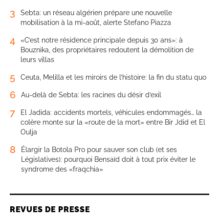
3
Sebta: un réseau algérien prépare une nouvelle
mobilisation à la mi-août, alerte Stefano Piazza
4
«C’est notre résidence principale depuis 30 ans»: à
Bouznika, des propriétaires redoutent la démolition de
leurs villas
5
Ceuta, Melilla et les miroirs de l’histoire: la fin du statu quo
6
Au-delà de Sebta: les racines du désir d’exil
7
El Jadida: accidents mortels, véhicules endommagés… la
colère monte sur la «route de la mort» entre Bir Jdid et El
Oulja
8
Élargir la Botola Pro pour sauver son club (et ses
Législatives): pourquoi Bensaïd doit à tout prix éviter le
syndrome des «fraqchia»
REVUES DE PRESSE