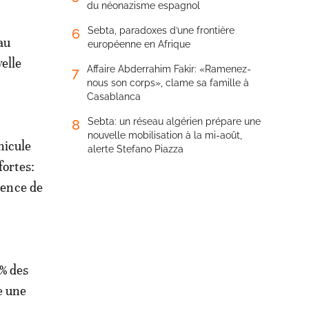
du néonazisme espagnol
Sebta, paradoxes d’une frontière
6
au
européenne en Afrique
elle
Affaire Abderrahim Fakir: «Ramenez-
7
nous son corps», clame sa famille à
Casablanca
Sebta: un réseau algérien prépare une
8
nouvelle mobilisation à la mi-août,
hicule
alerte Stefano Piazza
fortes:
lence de
0% des
e une