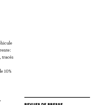
éhicule
rente:
 tracés
de 10%
,
REVUES DE PRESSE