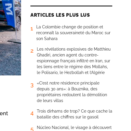
ARTICLES LES PLUS LUS
La Colombie change de position et
1
reconnaît la souveraineté du Maroc sur
son Sahara
Les révélations explosives de Matthieu
2
Ghadiri, ancien agent du contre-
espionnage français infiltré en Iran, sur
les liens entre le régime des Mollahs,
le Polisario, le Hezbollah et l’Algérie
«C’est notre résidence principale
3
depuis 30 ans»: à Bouznika, des
propriétaires redoutent la démolition
de leurs villas
Trois dirhams de trop? Ce que cache la
4
ment
bataille des chiffres sur le gasoil
Núcleo Nacional, le visage à découvert
5