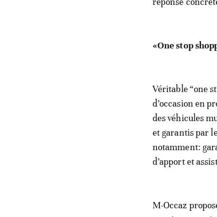
réponse concrète
«One stop shop
Véritable “one s
d’occasion en pr
des véhicules mu
et garantis par 
notamment: garan
d’apport et assi
M-Occaz propose 