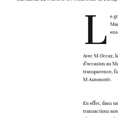
L
e g
Mar
ens
Avec M-Occaz, le
d’occasion au Ma
transparence, fi
M-Automotiv.
En effet, dans u
transactions au