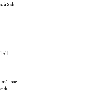
s à Sidi
 All
nimés par
pe du