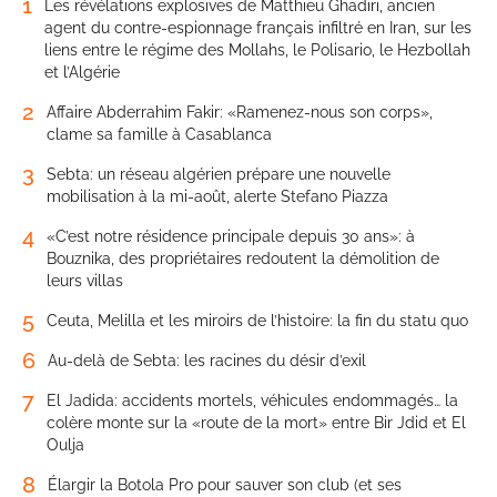
1
Les révélations explosives de Matthieu Ghadiri, ancien
agent du contre-espionnage français infiltré en Iran, sur les
liens entre le régime des Mollahs, le Polisario, le Hezbollah
et l’Algérie
2
Affaire Abderrahim Fakir: «Ramenez-nous son corps»,
clame sa famille à Casablanca
3
Sebta: un réseau algérien prépare une nouvelle
mobilisation à la mi-août, alerte Stefano Piazza
4
«C’est notre résidence principale depuis 30 ans»: à
Bouznika, des propriétaires redoutent la démolition de
leurs villas
5
Ceuta, Melilla et les miroirs de l’histoire: la fin du statu quo
6
Au-delà de Sebta: les racines du désir d’exil
7
El Jadida: accidents mortels, véhicules endommagés… la
colère monte sur la «route de la mort» entre Bir Jdid et El
Oulja
8
Élargir la Botola Pro pour sauver son club (et ses