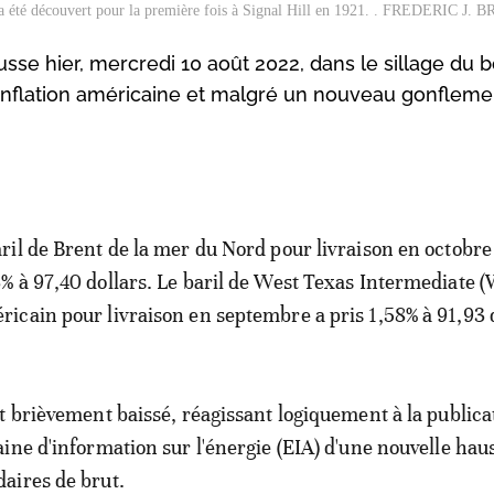
 a été découvert pour la première fois à Signal Hill en 1921. . FREDERIC J
usse hier, mercredi 10 août 2022, dans le sillage du 
'inflation américaine et malgré un nouveau gonfleme
aril de Brent de la mer du Nord pour livraison en octobre
3% à 97,40 dollars. Le baril de West Texas Intermediate 
ricain pour livraison en septembre a pris 1,58% à 91,93 d
t brièvement baissé, réagissant logiquement à la publica
ine d'information sur l'énergie (EIA) d'une nouvelle hau
aires de brut.