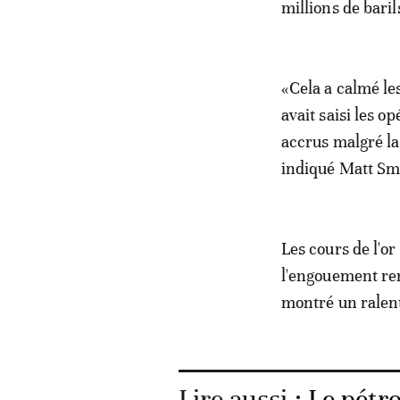
millions de baril
«Cela a calmé le
avait saisi les o
accrus malgré la
indiqué Matt Smi
Les cours de l'o
l'engouement ren
montré un ralen
Lire aussi :
Le pétro