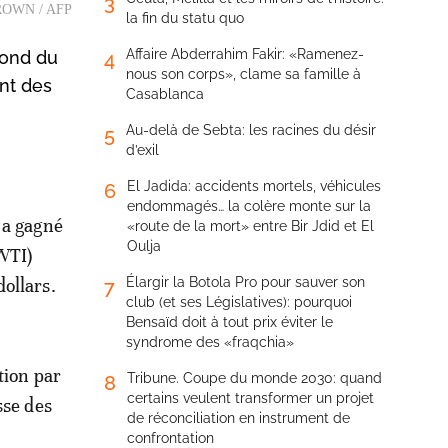
3
. BROWN / AFP
la fin du statu quo
Affaire Abderrahim Fakir: «Ramenez-
bond du
4
nous son corps», clame sa famille à
nt des
Casablanca
Au-delà de Sebta: les racines du désir
5
d’exil
El Jadida: accidents mortels, véhicules
6
endommagés… la colère monte sur la
 a gagné
«route de la mort» entre Bir Jdid et El
Oulja
(WTI)
ollars.
Élargir la Botola Pro pour sauver son
7
club (et ses Législatives): pourquoi
Bensaïd doit à tout prix éviter le
syndrome des «fraqchia»
tion par
Tribune. Coupe du monde 2030: quand
8
certains veulent transformer un projet
sse des
de réconciliation en instrument de
confrontation