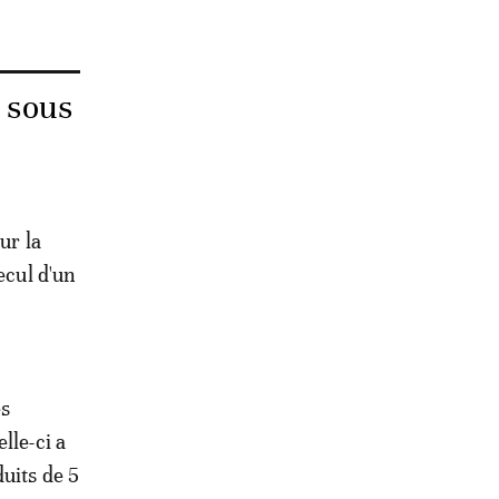
e sous
ur la
ecul d'un
es
lle-ci a
uits de 5