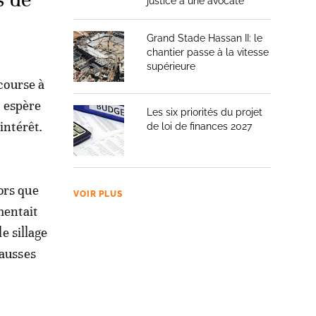
justice à une avocate
Grand Stade Hassan II: le
chantier passe à la vitesse
supérieure
 course à
i espère
Les six priorités du projet
intérêt.
de loi de finances 2027
ors que
VOIR PLUS
mentait
e sillage
hausses