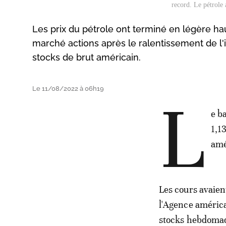
record. Le pétrole
Les prix du pétrole ont terminé en légère ha
marché actions après le ralentissement de l
stocks de brut américain.
Le 11/08/2022 à 06h19
L
e b
1,1
amé
Les cours avaien
l'Agence américa
stocks hebdomad