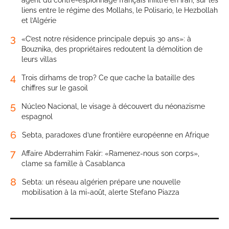
agent du contre-espionnage français infiltré en Iran, sur les
liens entre le régime des Mollahs, le Polisario, le Hezbollah
et l’Algérie
3
«C’est notre résidence principale depuis 30 ans»: à
Bouznika, des propriétaires redoutent la démolition de
leurs villas
4
Trois dirhams de trop? Ce que cache la bataille des
chiffres sur le gasoil
5
Núcleo Nacional, le visage à découvert du néonazisme
espagnol
6
Sebta, paradoxes d’une frontière européenne en Afrique
7
Affaire Abderrahim Fakir: «Ramenez-nous son corps»,
clame sa famille à Casablanca
8
Sebta: un réseau algérien prépare une nouvelle
mobilisation à la mi-août, alerte Stefano Piazza