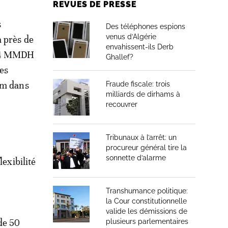
REVUES DE PRESSE
s
Des téléphones espions
venus d’Algérie
à près de
envahissent-ils Derb
2,4 MMDH
Ghallef?
des
am dans
Fraude fiscale: trois
milliards de dirhams à
recouvrer
Tribunaux à l’arrêt: un
procureur général tire la
sonnette d’alarme
lexibilité
Transhumance politique:
la Cour constitutionnelle
valide les démissions de
de 50
plusieurs parlementaires