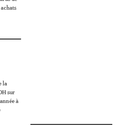
 achats
e la
MDH sur
’année à
é