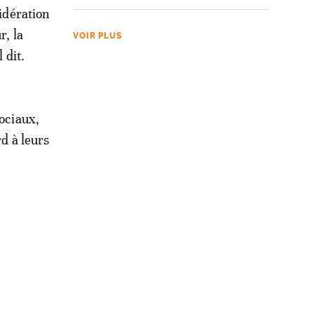
sidération
r, la
VOIR PLUS
 dit.
sociaux,
rd à leurs