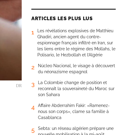
ARTICLES LES PLUS LUS
Les révélations explosives de Matthieu
1
Ghadiri, ancien agent du contre-
espionnage français infiltré en Iran, sur
les liens entre le régime des Mollahs, le
Polisario, le Hezbollah et l’Algérie
Núcleo Nacional, le visage à découvert
2
du néonazisme espagnol
La Colombie change de position et
3
DR
reconnaît la souveraineté du Maroc sur
son Sahara
Affaire Abderrahim Fakir: «Ramenez-
4
nous son corps», clame sa famille à
Casablanca
Sebta: un réseau algérien prépare une
5
nouvelle mobilisation à la mi-août,