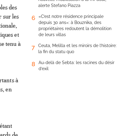
alerte Stefano Piazza
les des
 sur les
«C’est notre résidence principale
6
depuis 30 ans»: à Bouznika, des
tionale,
propriétaires redoutent la démolition
tiques et
de leurs villas
se tenu à
Ceuta, Melilla et les miroirs de l’histoire:
7
la fin du statu quo
Au-delà de Sebta: les racines du désir
8
d’exil
rtants à
s, en
étant
iards de