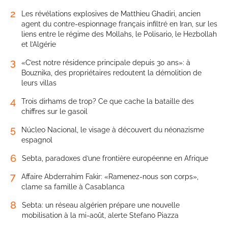
2
Les révélations explosives de Matthieu Ghadiri, ancien
agent du contre-espionnage français infiltré en Iran, sur les
liens entre le régime des Mollahs, le Polisario, le Hezbollah
et l’Algérie
3
«C’est notre résidence principale depuis 30 ans»: à
Bouznika, des propriétaires redoutent la démolition de
leurs villas
4
Trois dirhams de trop? Ce que cache la bataille des
chiffres sur le gasoil
5
Núcleo Nacional, le visage à découvert du néonazisme
espagnol
6
Sebta, paradoxes d’une frontière européenne en Afrique
7
Affaire Abderrahim Fakir: «Ramenez-nous son corps»,
clame sa famille à Casablanca
8
Sebta: un réseau algérien prépare une nouvelle
mobilisation à la mi-août, alerte Stefano Piazza