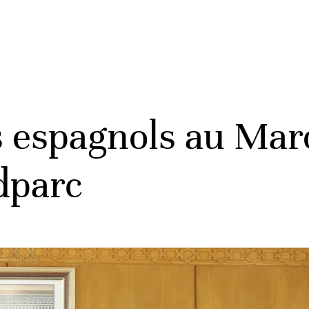
 espagnols au Maro
dparc