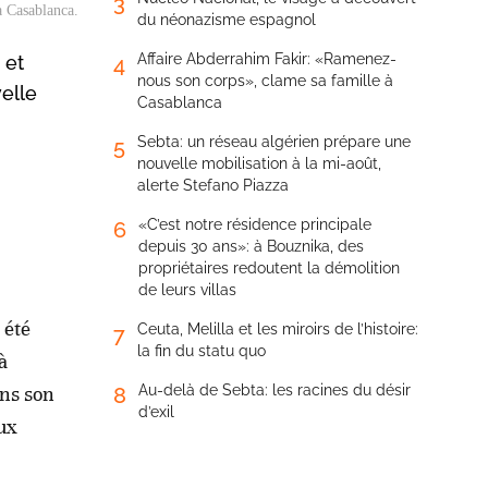
3
à Casablanca.
du néonazisme espagnol
Affaire Abderrahim Fakir: «Ramenez-
 et
4
nous son corps», clame sa famille à
elle
Casablanca
Sebta: un réseau algérien prépare une
5
nouvelle mobilisation à la mi-août,
alerte Stefano Piazza
«C’est notre résidence principale
6
depuis 30 ans»: à Bouznika, des
propriétaires redoutent la démolition
de leurs villas
 été
Ceuta, Melilla et les miroirs de l’histoire:
7
la fin du statu quo
à
ns son
Au-delà de Sebta: les racines du désir
8
d’exil
aux