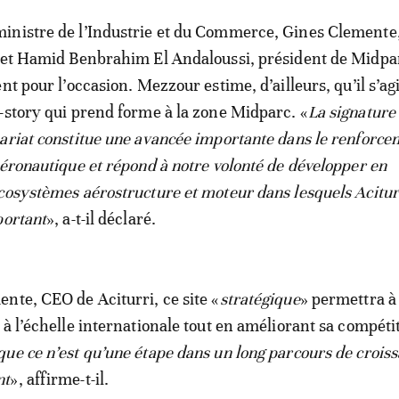
inistre de l’Industrie et du Commerce, Gines Clemente
 et Hamid Benbrahim El Andaloussi, président de Midpa
nt pour l’occasion. Mezzour estime, d’ailleurs, qu’il s’ag
-story qui prend forme à la zone Midparc. «
La signature 
ariat constitue une avancée importante dans le renforce
aéronautique et répond à notre volonté de développer en
cosystèmes aérostructure et moteur dans lesquels Acitur
portant
», a-t-il déclaré.
nte, CEO de Aciturri, ce site «
stratégique
» permettra à 
à l’échelle internationale tout en améliorant sa compétit
ue ce n’est qu’une étape dans un long parcours de croiss
nt
», affirme-t-il.