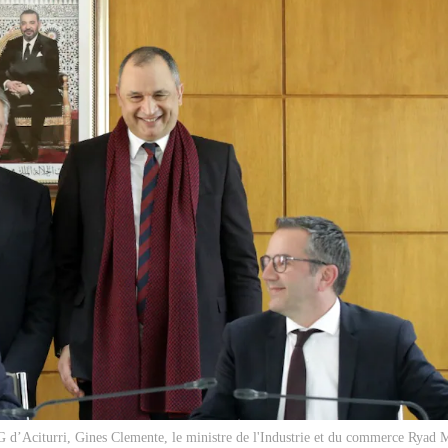
DG d’Aciturri, Gines Clemente, le ministre de l'Industrie et du commerce Ryad M