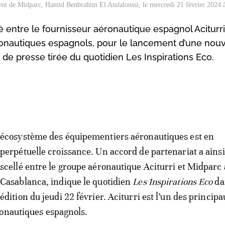
ent de Midparc, Hamid Benbrahim El Andaloussi, le mercredi 21 février 2024 
é entre le fournisseur aéronautique espagnol Aciturri
éronautiques espagnols, pour le lancement d’une nouv
 de presse tirée du quotidien Les Inspirations Eco.
écosystème des équipementiers aéronautiques est en
perpétuelle croissance. Un accord de partenariat a ainsi
scellé entre le groupe aéronautique Aciturri et Midparc 
Casablanca, indique le quotidien
Les Inspirations Eco
da
édition du jeudi 22 février. Aciturri est l’un des princip
onautiques espagnols.