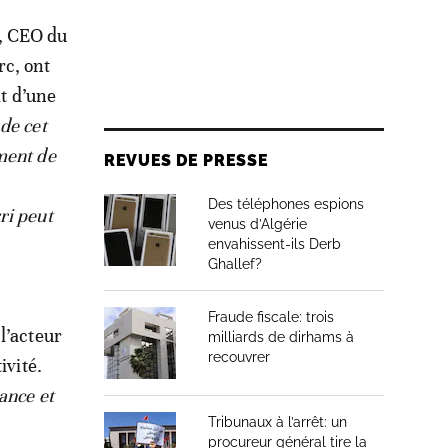
, CEO du
rc, ont
it d’une
de cet
ment de
REVUES DE PRESSE
Des téléphones espions
ri peut
venus d’Algérie
envahissent-ils Derb
Ghallef?
Fraude fiscale: trois
l’acteur
milliards de dirhams à
recouvrer
ivité.
ance et
Tribunaux à l’arrêt: un
procureur général tire la