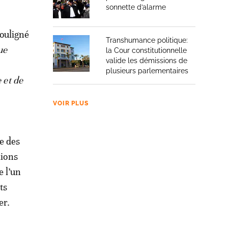
sonnette d’alarme
ouligné
Transhumance politique:
ue
la Cour constitutionnelle
valide les démissions de
plusieurs parlementaires
 et de
VOIR PLUS
e des
lions
 l’un
ts
er.