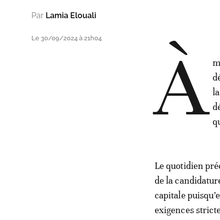
Par
Lamia Elouali
Le 30/09/2024 à 21h04
À
m
d
l
d
q
Le quotidien préc
de la candidatur
capitale puisqu’e
exigences stricte