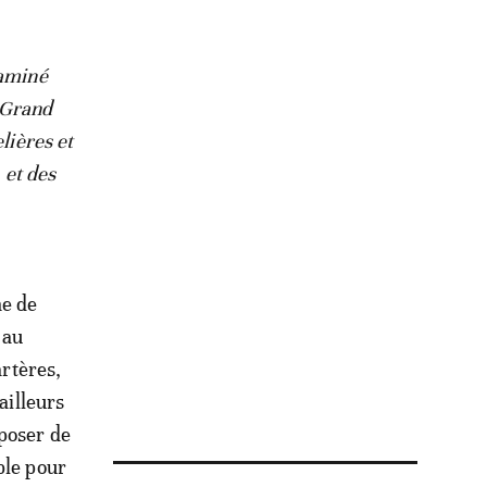
xaminé
e Grand
lières et
 et des
me de
 au
artères,
ailleurs
sposer de
ble pour