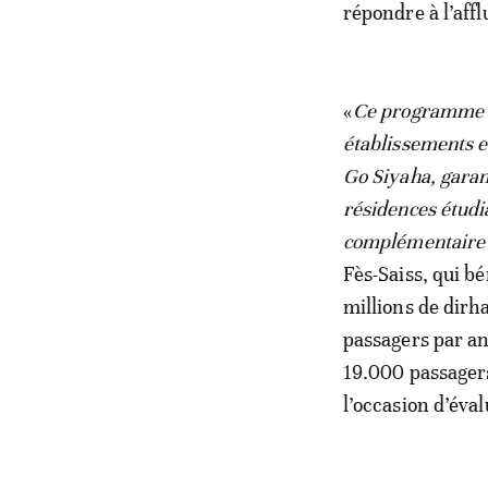
répondre à l’affl
«
Ce programme d
établissements e
Go Siyaha, garan
résidences étudi
complémentaire p
Fès-Saiss, qui b
millions de dirh
passagers par an
19.000 passagers 
l’occasion d’éva