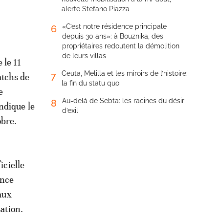
alerte Stefano Piazza
«C’est notre résidence principale
6
depuis 30 ans»: à Bouznika, des
propriétaires redoutent la démolition
de leurs villas
 le 11
Ceuta, Melilla et les miroirs de l’histoire:
7
atchs de
la fin du statu quo
e
Au-delà de Sebta: les racines du désir
8
indique le
d’exil
obre.
icielle
ance
 aux
sation.