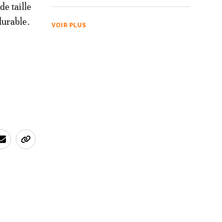
e taille
durable.
VOIR PLUS