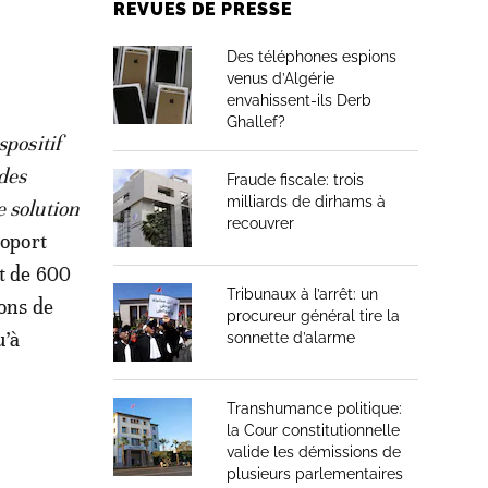
REVUES DE PRESSE
Des téléphones espions
venus d’Algérie
envahissent-ils Derb
Ghallef?
spositif
 des
Fraude fiscale: trois
milliards de dirhams à
 solution
recouvrer
roport
nt de 600
Tribunaux à l’arrêt: un
ions de
procureur général tire la
u’à
sonnette d’alarme
Transhumance politique:
la Cour constitutionnelle
valide les démissions de
plusieurs parlementaires