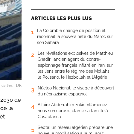
ARTICLES LES PLUS LUS
La Colombie change de position et
1
reconnaît la souveraineté du Maroc sur
son Sahara
Les révélations explosives de Matthieu
2
Ghadiri, ancien agent du contre-
espionnage français infiltré en Iran, sur
les liens entre le régime des Mollahs,
le Polisario, le Hezbollah et l’Algérie
e de Fès.. DR
Núcleo Nacional, le visage à découvert
3
du néonazisme espagnol
 2030 de
Affaire Abderrahim Fakir: «Ramenez-
4
 de la
nous son corps», clame sa famille à
et
Casablanca
Sebta: un réseau algérien prépare une
5
nouvelle mobilisation à la mi-août,