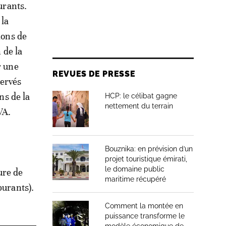
urants.
 la
ions de
 de la
r une
REVUES DE PRESSE
servés
ns de la
HCP: le célibat gagne
nettement du terrain
VA.
Bouznika: en prévision d’un
projet touristique émirati,
le domaine public
ure de
maritime récupéré
burants).
Comment la montée en
puissance transforme le