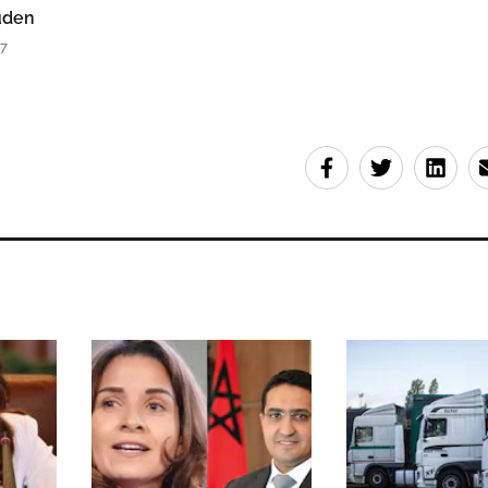
uden
37