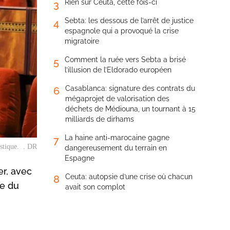
Rien sur Ceuta, cette fois-ci
3
Sebta: les dessous de l’arrêt de justice
4
espagnole qui a provoqué la crise
migratoire
Comment la ruée vers Sebta a brisé
5
l’illusion de l’Eldorado européen
Casablanca: signature des contrats du
6
mégaprojet de valorisation des
déchets de Médiouna, un tournant à 15
milliards de dirhams
La haine anti-marocaine gagne
7
istique. . DR
dangereusement du terrain en
Espagne
er, avec
Ceuta: autopsie d’une crise où chacun
8
ée du
avait son complot