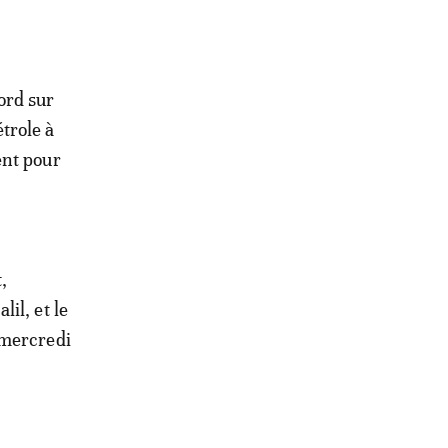
ord sur
trole à
ent pour
,
il, et le
 mercredi