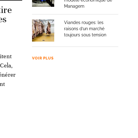
modèle économique de
Managem
tire
es
Viandes rouges: les
raisons d’un marché
toujours sous tension
itent
VOIR PLUS
 Cela,
générer
ant