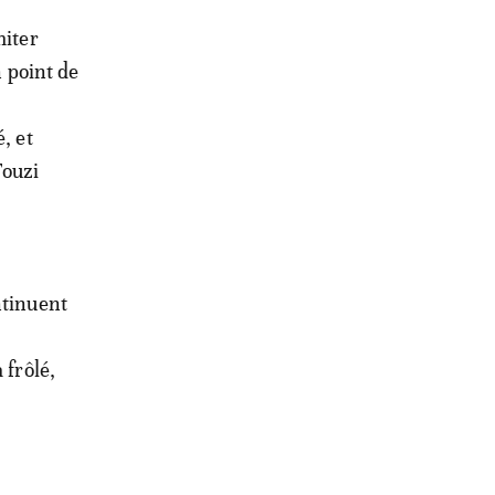
miter
n point de
, et
Fouzi
ntinuent
 frôlé,