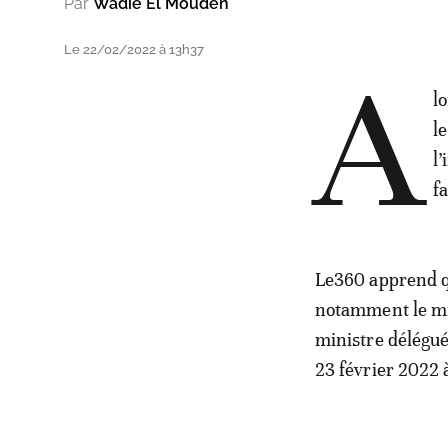
Par
Wadie El Mouden
Le 22/02/2022 à 13h37
A
l
l
l
f
Le360 apprend q
notamment le min
ministre délégué
23 février 2022 