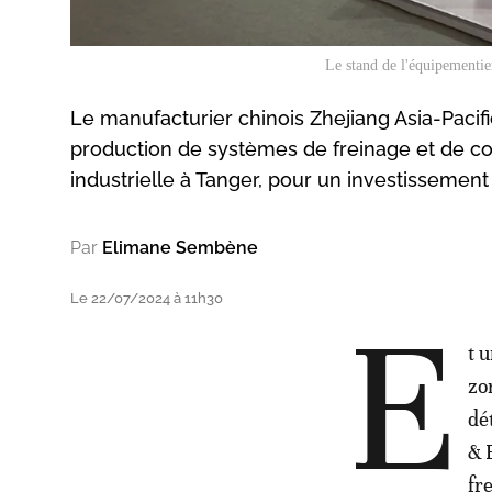
Le stand de l'équipementie
Le manufacturier chinois Zhejiang Asia-Pacifi
production de systèmes de freinage et de con
industrielle à Tanger, pour un investissement 
Par
Elimane Sembène
Le 22/07/2024 à 11h30
E
t 
zo
dé
& 
fr