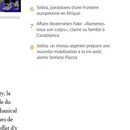
Sebta, paradoxes d’une frontière
6
européenne en Afrique
nternational.
Affaire Abderrahim Fakir: «Ramenez-
7
nous son corps», clame sa famille à
Casablanca
Sebta: un réseau algérien prépare une
8
nouvelle mobilisation à la mi-août,
alerte Stefano Piazza
y, la
le du
chanical
mes de
ffet d’y