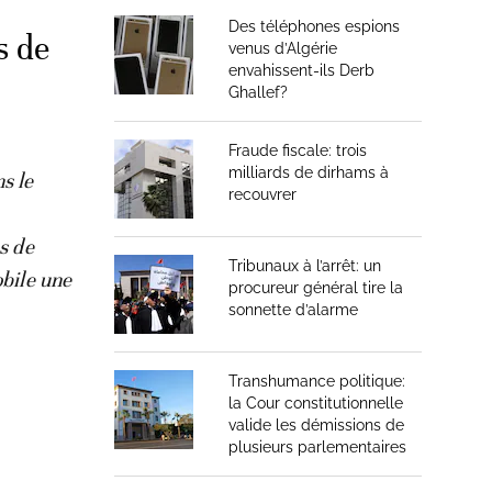
Des téléphones espions
s de
venus d’Algérie
envahissent-ils Derb
Ghallef?
Fraude fiscale: trois
milliards de dirhams à
s le
recouvrer
s de
Tribunaux à l’arrêt: un
obile une
procureur général tire la
sonnette d’alarme
Transhumance politique:
la Cour constitutionnelle
valide les démissions de
plusieurs parlementaires
t