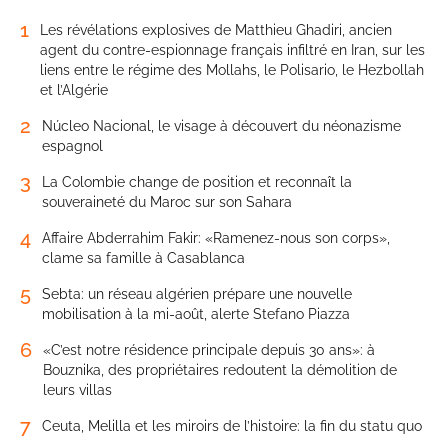
1
Les révélations explosives de Matthieu Ghadiri, ancien
agent du contre-espionnage français infiltré en Iran, sur les
liens entre le régime des Mollahs, le Polisario, le Hezbollah
et l’Algérie
2
Núcleo Nacional, le visage à découvert du néonazisme
espagnol
3
La Colombie change de position et reconnaît la
souveraineté du Maroc sur son Sahara
4
Affaire Abderrahim Fakir: «Ramenez-nous son corps»,
clame sa famille à Casablanca
5
Sebta: un réseau algérien prépare une nouvelle
mobilisation à la mi-août, alerte Stefano Piazza
6
«C’est notre résidence principale depuis 30 ans»: à
Bouznika, des propriétaires redoutent la démolition de
leurs villas
7
Ceuta, Melilla et les miroirs de l’histoire: la fin du statu quo