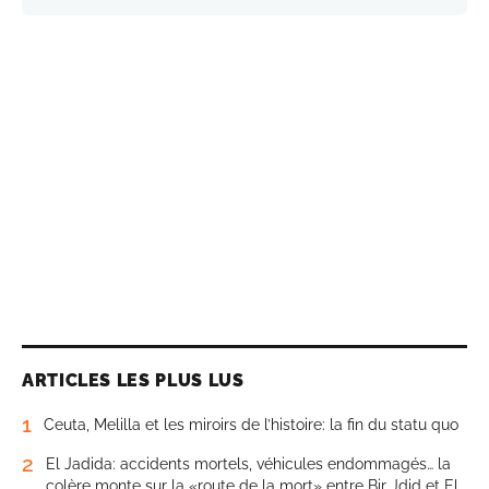
ARTICLES LES PLUS LUS
1
Ceuta, Melilla et les miroirs de l’histoire: la fin du statu quo
2
El Jadida: accidents mortels, véhicules endommagés… la
colère monte sur la «route de la mort» entre Bir Jdid et El