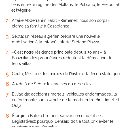
liens entre le régime des Mollahs, le Polisario, le Hezbollah
et l’Algérie
2
Affaire Abderrahim Fakir: «Ramenez-nous son corps»,
clame sa famille à Casablanca
3
Sebta: un réseau algérien prépare une nouvelle
mobilisation à la mi-août, alerte Stefano Piazza
4
«C’est notre résidence principale depuis 30 ans»: à
Bouznika, des propriétaires redoutent la démolition de
leurs villas
5
Ceuta, Melilla et les miroirs de l’histoire: la fin du statu quo
6
Au-delà de Sebta: les racines du désir d’exil
7
El Jadida: accidents mortels, véhicules endommagés… la
colère monte sur la «route de la mort» entre Bir Jdid et El
Oulja
8
Élargir la Botola Pro pour sauver son club (et ses
Législatives): pourquoi Bensaïd doit à tout prix éviter le