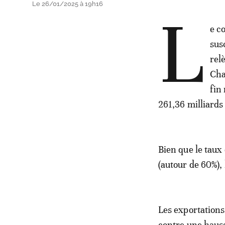
Le 26/01/2025 à 19h16
L
e c
sus
rel
Cha
fin
261,36 milliards
Bien que le taux
(autour de 60%), 
Les exportation
contre une hauss