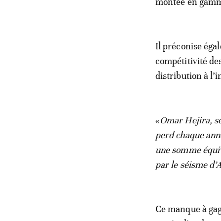
montée en gamme 
Il préconise éga
compétitivité de
distribution à l’
«
Omar Hejira, s
perd chaque anné
une somme équiva
par le séisme d’
Ce manque à gagn