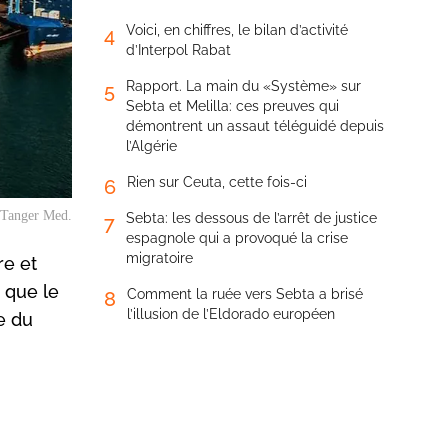
Voici, en chiffres, le bilan d’activité
4
d’Interpol Rabat
Rapport. La main du «Système» sur
5
Sebta et Melilla: ces preuves qui
démontrent un assaut téléguidé depuis
l’Algérie
Rien sur Ceuta, cette fois-ci
6
 Tanger Med.
Sebta: les dessous de l’arrêt de justice
7
espagnole qui a provoqué la crise
migratoire
re et
 que le
Comment la ruée vers Sebta a brisé
8
l’illusion de l’Eldorado européen
e du