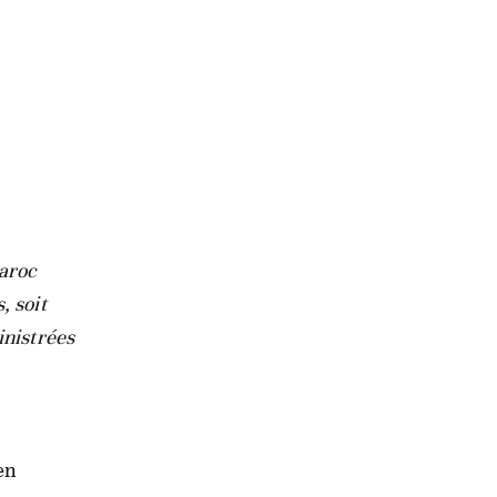
aroc
, soit
inistrées
en