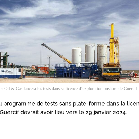
or Oil & Gas lancera les tests dans sa licence d’exploration onshore de Guercif l
u programme de tests sans plate-forme dans la lice
uercif devrait avoir lieu vers le 29 janvier 2024.