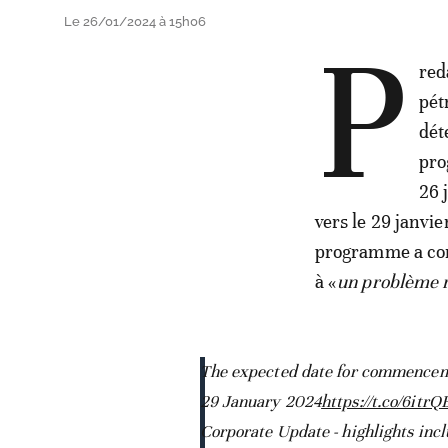
Le 26/01/2024 à 15h06
P
red
pét
dét
pro
26 
vers le 29 janvie
programme a conn
à «
un problème 
The expected date for commencemen
29 January 2024
https://t.co/6itr
Corporate Update - highlights incl