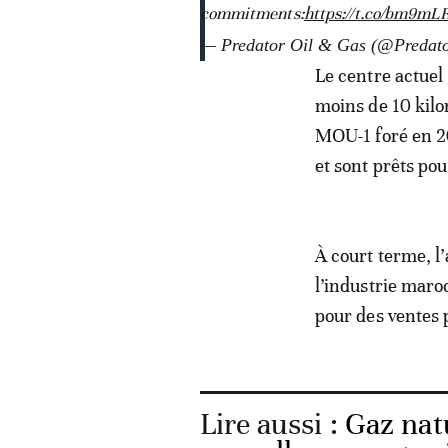
commitments:
https://t.co/bm9m
— Predator Oil & Gas (@Predat
Le centre actuel
moins de 10 kilo
MOU-1 foré en 2
et sont prêts pou
À court terme, l
l’industrie maroc
pour des ventes 
Lire aussi :
Gaz natu