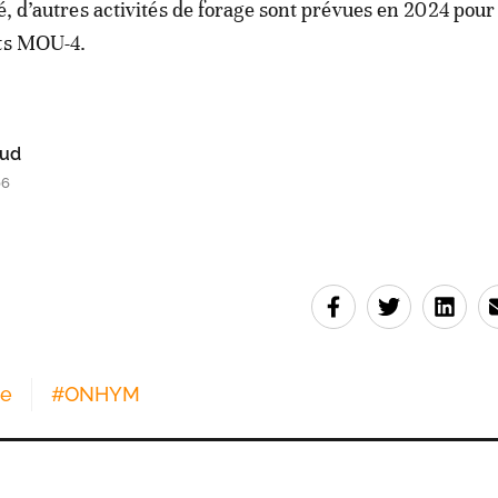
é, d’autres activités de forage sont prévues en 2024 pour
its MOU-4.
ud
06
re
#
ONHYM