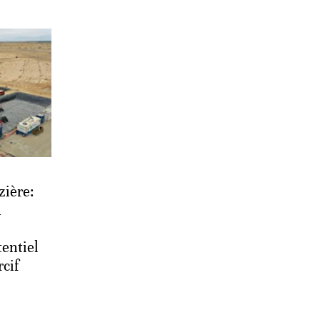
zière:
n
tentiel
rcif