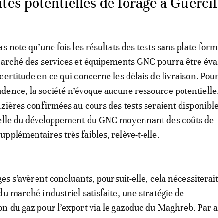
tés potentielles de forage à Guercif
s note qu’une fois les résultats des tests sans plate-for
marché des services et équipements GNC pourra être éva
ertitude en ce qui concerne les délais de livraison. Pour
ence, la société n’évoque aucune ressource potentielle
azières confirmées au cours des tests seraient disponibl
helle du développement du GNC moyennant des coûts de
pplémentaires très faibles, relève-t-elle.
ges s’avèrent concluants, poursuit-elle, cela nécessiterai
du marché industriel satisfaite, une stratégie de
n du gaz pour l’export via le gazoduc du Maghreb. Par ai