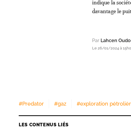
indique la sociét
davantage le pu
Par
Lahcen Oudo
Le 26/01/2024 à 15h
#
Predator
#
gaz
#
exploration pétroliè
LES CONTENUS LIÉS