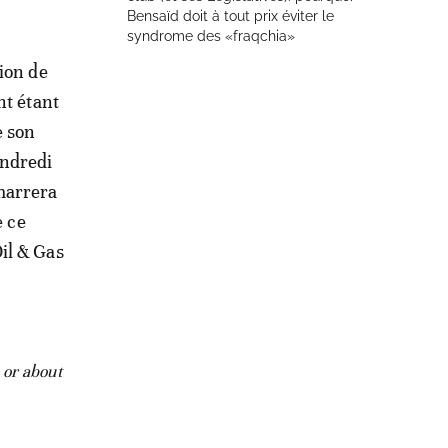
Bensaïd doit à tout prix éviter le
syndrome des «fraqchia»
tion de
nt étant
e son
endredi
marrera
e ce
il & Gas
 or about