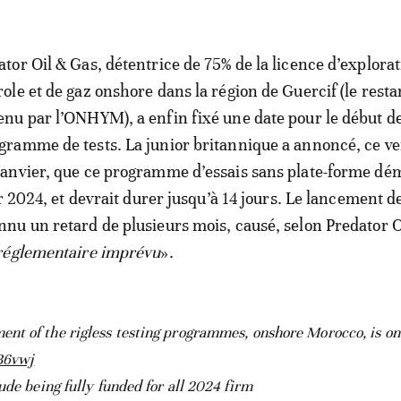
ator Oil & Gas, détentrice de 75% de la licence d’explora
role et de gaz onshore dans la région de Guercif (le resta
enu par l’ONHYM), a enfin fixé une date pour le début d
gramme de tests. La junior britannique a annoncé, ce v
janvier, que ce programme d’essais sans plate-forme dé
r 2024, et devrait durer jusqu’à 14 jours. Le lancement d
u un retard de plusieurs mois, causé, selon Predator O
réglementaire imprévu
».
t of the rigless testing programmes, onshore Morocco, is on
QB6vwj
ude being fully funded for all 2024 firm