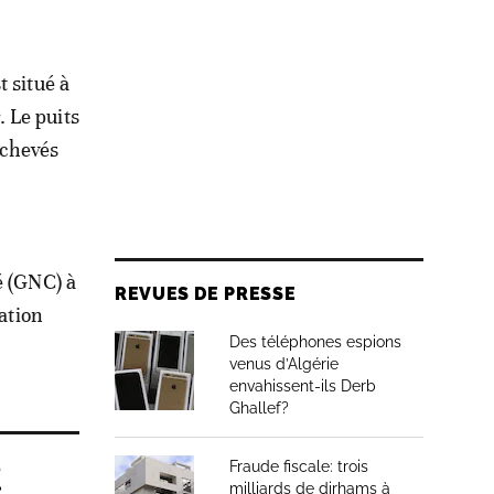
 situé à
 Le puits
achevés
é (GNC) à
REVUES DE PRESSE
ration
Des téléphones espions
venus d’Algérie
envahissent-ils Derb
Ghallef?
e
Fraude fiscale: trois
milliards de dirhams à