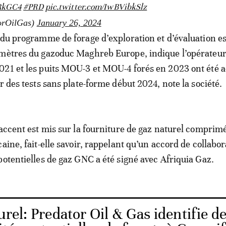
LRkGC4
#PRD
pic.twitter.com/IwBVibkSlz
orOilGas)
January 26, 2024
 du programme de forage d’exploration et d’évaluation est
mètres du gazoduc Maghreb Europe, indique l’opérateur.
021 et les puits MOU-3 et MOU-4 forés en 2023 ont été 
r des tests sans plate-forme début 2024, note la société.
’accent est mis sur la fourniture de gaz naturel comprim
aine, fait-elle savoir, rappelant qu’un accord de collabo
potentielles de gaz GNC a été signé avec Afriquia Gaz.
rel: Predator Oil & Gas identifie d