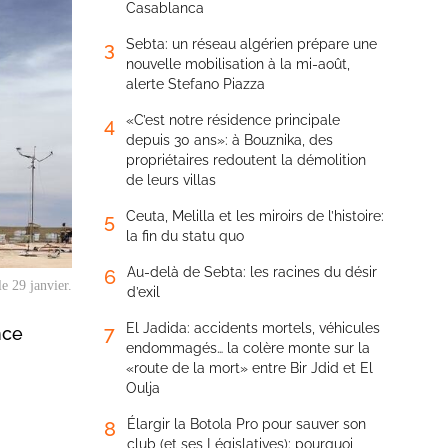
Casablanca
Sebta: un réseau algérien prépare une
3
nouvelle mobilisation à la mi-août,
alerte Stefano Piazza
«C’est notre résidence principale
4
depuis 30 ans»: à Bouznika, des
propriétaires redoutent la démolition
de leurs villas
Ceuta, Melilla et les miroirs de l’histoire:
5
la fin du statu quo
Au-delà de Sebta: les racines du désir
6
e 29 janvier.
d’exil
El Jadida: accidents mortels, véhicules
7
nce
endommagés… la colère monte sur la
«route de la mort» entre Bir Jdid et El
Oulja
Élargir la Botola Pro pour sauver son
8
club (et ses Législatives): pourquoi