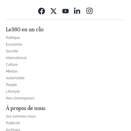
Opens in new wi
Le360 en un clic
Politique
Economie
Société
International
Culture
Médias
Automobile
People
Lifestyle
Nos chroniqueurs
À propos de nous
Qui sommes-nous
Publicité
Archives