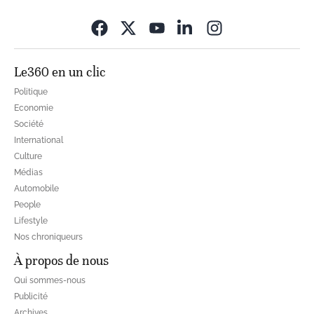
Opens in new wi
Le360 en un clic
Politique
Economie
Société
International
Culture
Médias
Automobile
People
Lifestyle
Nos chroniqueurs
À propos de nous
Qui sommes-nous
Publicité
Archives