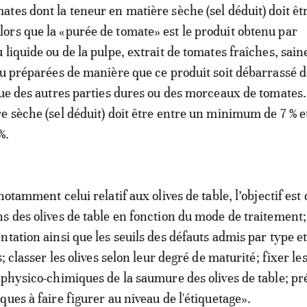
tes dont la teneur en matière sèche (sel déduit) doit êt
rs que la «purée de tomate» est le produit obtenu par
liquide ou de la pulpe, extrait de tomates fraîches, sain
ou préparées de manière que ce produit soit débarrassé 
que des autres parties dures ou des morceaux de tomates.
e sèche (sel déduit) doit être entre un minimum de 7 % e
%.
notamment celui relatif aux olives de table, l’objectif est 
s des olives de table en fonction du mode de traitement;
ntation ainsi que les seuils des défauts admis par type e
s; classer les olives selon leur degré de maturité; fixer le
 physico-chimiques de la saumure des olives de table; pré
ues à faire figurer au niveau de l'étiquetage».