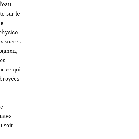
l’eau
te sur le
re
physico-
es sucres
oignon,
tes
r ce qui
 broyées.
le
mates
t soit