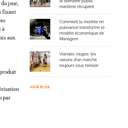
le domaine public
 du jour,
maritime récupéré
 fixant
des
Comment la montée en
puissance transforme le
t à
modèle économique de
ois aux
Managem
Viandes rouges: les
raisons d’un marché
toujours sous tension
 produit
VOIR PLUS
érisation
u par