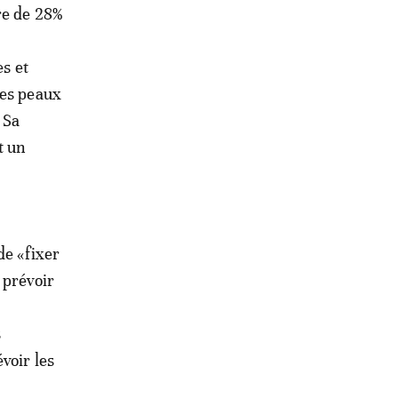
re de 28%
es et
des peaux
 Sa
t un
de «fixer
 prévoir
t
s
voir les