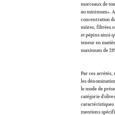
morceaux de toma
au minimum». Alo
concentration du 
mûres, filtrées 
et pépins ainsi 
teneur en matièr
maximum de 28
Par ces arrêtés, 
les dénomination
le mode de prése
catégorie d'olive
caractéristiques
mentions spécifiq