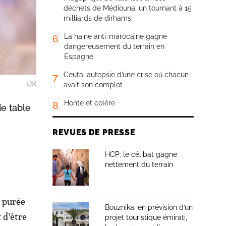
déchets de Médiouna, un tournant à 15
milliards de dirhams
La haine anti-marocaine gagne
6
dangereusement du terrain en
Espagne
Ceuta: autopsie d’une crise où chacun
7
DR
avait son complot
Honte et colère
8
de table
REVUES DE PRESSE
HCP: le célibat gagne
nettement du terrain
a purée
Bouznika: en prévision d’un
 d’être
projet touristique émirati,