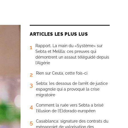
ARTICLES LES PLUS LUS
Rapport. La main du «Système» sur
1
Sebta et Melilla: ces preuves qui
démontrent un assaut téléguidé depuis
l’Algérie
Rien sur Ceuta, cette fois-ci
2
Sebta: les dessous de l’arrêt de justice
3
espagnole qui a provoqué la crise
migratoire
Comment la ruée vers Sebta a brisé
4
l’illusion de l’Eldorado européen
Casablanca: signature des contrats du
5
mégaprojet de valorisation des