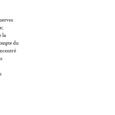
nserves
e;
 la
compte du
oncentré
es
s
s