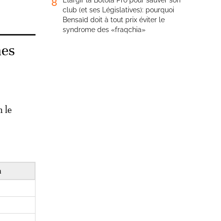
Élargir la Botola Pro pour sauver son
8
club (et ses Législatives): pourquoi
Bensaïd doit à tout prix éviter le
syndrome des «fraqchia»
nes
n le
n