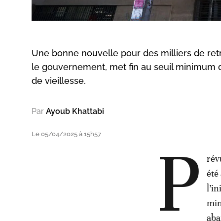
Une bonne nouvelle pour des milliers de retra
le gouvernement, met fin au seuil minimum de
de vieillesse.
Par
Ayoub Khattabi
Le 05/04/2025 à 15h57
P
rév
été
l’i
min
aba