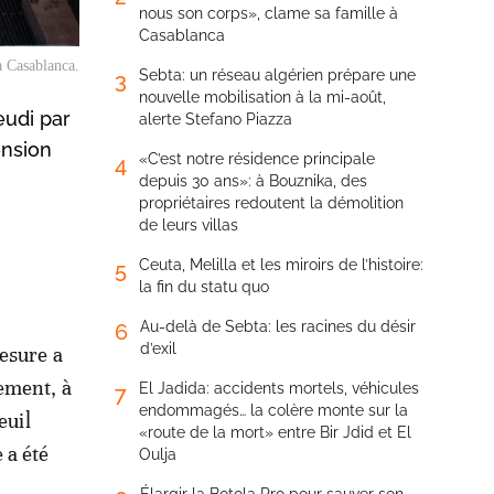
nous son corps», clame sa famille à
Casablanca
 à Casablanca.
Sebta: un réseau algérien prépare une
3
nouvelle mobilisation à la mi-août,
eudi par
alerte Stefano Piazza
ension
«C’est notre résidence principale
4
depuis 30 ans»: à Bouznika, des
propriétaires redoutent la démolition
de leurs villas
Ceuta, Melilla et les miroirs de l’histoire:
5
la fin du statu quo
Au-delà de Sebta: les racines du désir
6
d’exil
mesure a
nement, à
El Jadida: accidents mortels, véhicules
7
endommagés… la colère monte sur la
euil
«route de la mort» entre Bir Jdid et El
 a été
Oulja