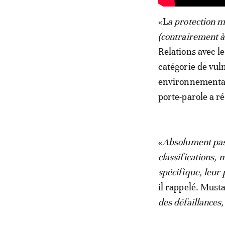
«L
a protection m
(contrairement à
Relations avec l
catégorie de vul
environnemental 
porte-parole a r
«
Absolument pas.
classifications,
spécifique, leur
il rappelé. Mus
des défaillances,