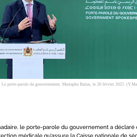
Le porte-parole du gouvernement, Mustapha Baitas, le 20 février 2025. (Y.
adaire, le porte-parole du gouvernement a déclaré 
tection médicale qu’assure la Caisse nationale de séc