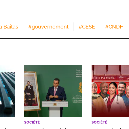
 Baitas
#
gouvernement
#
CESE
#
CNDH
SOCIÉTÉ
SOCIÉTÉ