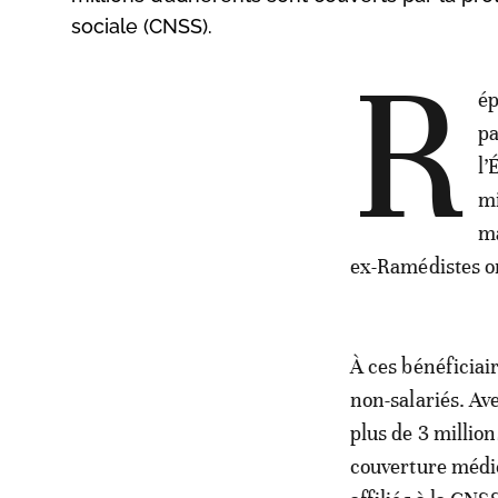
sociale (CNSS).
R
ép
pa
l’
mi
ma
ex-Ramédistes on
À ces bénéficiair
non-salariés. Ave
plus de 3 millio
couverture médic