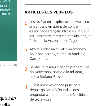
ARTICLES LES PLUS LUS
Les révélations explosives de Matthieu
1
Ghadiri, ancien agent du contre-
espionnage français infiltré en Iran, sur
les liens entre le régime des Mollahs, le
Polisario, le Hezbollah et l’Algérie
Affaire Abderrahim Fakir: «Ramenez-
2
nous son corps», clame sa famille à
Casablanca
Mannan/Le360)
Sebta: un réseau algérien prépare une
3
nouvelle mobilisation à la mi-août,
alerte Stefano Piazza
«C’est notre résidence principale
4
depuis 30 ans»: à Bouznika, des
propriétaires redoutent la démolition
que 24,7
de leurs villas
urité