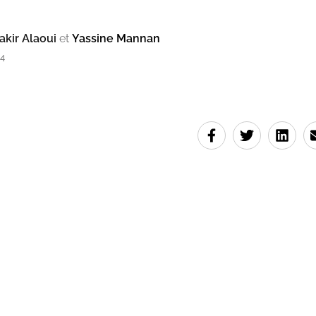
kir Alaoui
et
Yassine Mannan
14