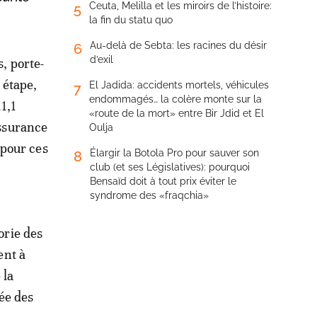
Ceuta, Melilla et les miroirs de l’histoire:
5
la fin du statu quo
Au-delà de Sebta: les racines du désir
6
d’exil
, porte-
 étape,
El Jadida: accidents mortels, véhicules
7
endommagés… la colère monte sur la
11,1
«route de la mort» entre Bir Jdid et El
ssurance
Oulja
 pour ces
Élargir la Botola Pro pour sauver son
8
club (et ses Législatives): pourquoi
Bensaïd doit à tout prix éviter le
syndrome des «fraqchia»
orie des
ent à
 la
ée des