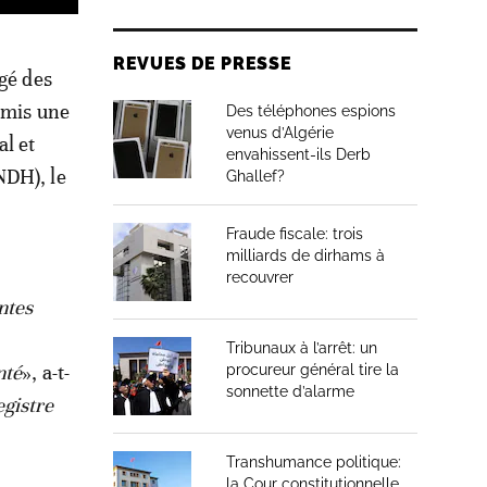
REVUES DE PRESSE
rgé des
omis une
Des téléphones espions
venus d’Algérie
al et
envahissent-ils Derb
NDH), le
Ghallef?
Fraude fiscale: trois
milliards de dirhams à
recouvrer
ntes
Tribunaux à l’arrêt: un
nté
», a-t-
procureur général tire la
sonnette d’alarme
egistre
Transhumance politique:
la Cour constitutionnelle