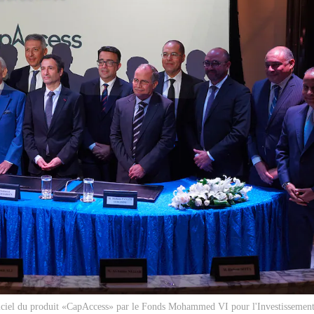
ciel du produit «CapAccess» par le Fonds Mohammed VI pour l'Investissemen