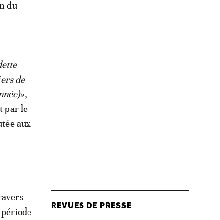
on du
dette
iers de
onnée)»
,
t par le
outée aux
ravers
REVUES DE PRESSE
e période