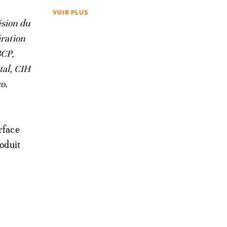
VOIR PLUS
ésion du
ération
BCP,
tal, CIH
o.
rface
roduit