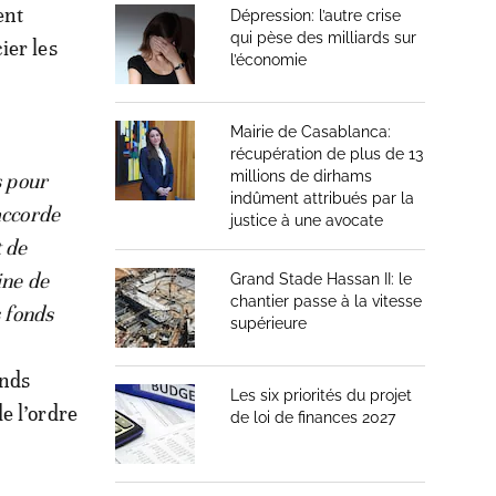
ent
Dépression: l’autre crise
qui pèse des milliards sur
ier les
l’économie
Mairie de Casablanca:
récupération de plus de 13
millions de dirhams
s pour
indûment attribués par la
accorde
justice à une avocate
t de
ine de
Grand Stade Hassan II: le
chantier passe à la vitesse
s fonds
supérieure
onds
Les six priorités du projet
e l’ordre
de loi de finances 2027