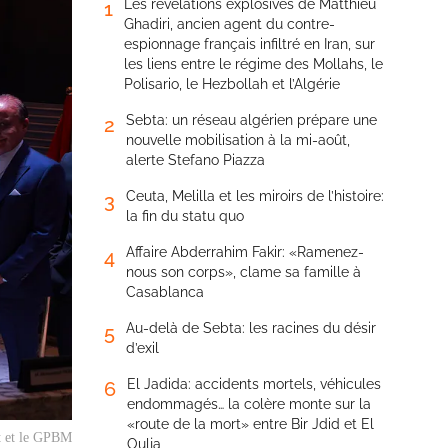
Les révélations explosives de Matthieu
1
Ghadiri, ancien agent du contre-
espionnage français infiltré en Iran, sur
les liens entre le régime des Mollahs, le
Polisario, le Hezbollah et l’Algérie
Sebta: un réseau algérien prépare une
2
nouvelle mobilisation à la mi-août,
alerte Stefano Piazza
Ceuta, Melilla et les miroirs de l’histoire:
3
la fin du statu quo
Affaire Abderrahim Fakir: «Ramenez-
4
nous son corps», clame sa famille à
Casablanca
Au-delà de Sebta: les racines du désir
5
d’exil
El Jadida: accidents mortels, véhicules
6
endommagés… la colère monte sur la
«route de la mort» entre Bir Jdid et El
t et le GPBM
Oulja