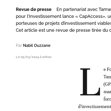
Revue de presse
En partenariat avec Tam
pour l’Investissement lance « CapAccess», un
porteuses de projets d’investissement viable
Cet article est une revue de presse tirée du 
Par
Nabil Ouzzane
Le 05/03/2024 à 20h02
L
e F
Tam
(GP
mar
for
d’investissement