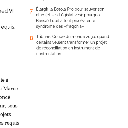
Élargir la Botola Pro pour sauver son
7
med VI
club (et ses Législatives): pourquoi
Bensaïd doit à tout prix éviter le
requis.
syndrome des «fraqchia»
Tribune. Coupe du monde 2030: quand
8
certains veulent transformer un projet
de réconciliation en instrument de
confrontation
ie à
du Maroc
noncé
ir, sous
ojets
es requis